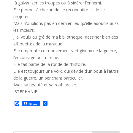
à galvaniser les troupes ou à sidérer l’ennemi.
Elle permet à chacun de se reconnaître et de se
projeter.
Mais n’oublions pas en dernier lieu qu’elle adoucie aussi
les mœurs.
J ‘ai voulu au gré de ma bibliothèque, dessiner bien des
silhouettes de la musique.
Elle emprunte ce mouvement vertigineux de la guerre,
l’encourage ou la freine.
Elle fait partie de la ronde de l’histoire.
Elle est toujours une voix, qui dévide d’un bout à l’autre
de la guerre, un penchant particulier.
Avec sa beauté et sa roublardise.
STEPHANIE
F
P
Share
a
a
c
r
e
t
b
a
o
g
o
e