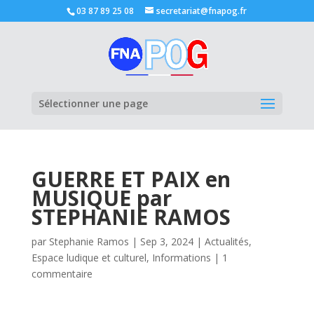
03 87 89 25 08
secretariat@fnapog.fr
Ouvrir la
Sélectionner une page
GUERRE ET PAIX en
MUSIQUE par
STEPHANIE RAMOS
par
Stephanie Ramos
|
Sep 3, 2024
|
Actualités
,
Espace ludique et culturel
,
Informations
|
1
commentaire