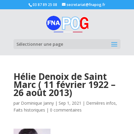
03 87 89 25 08
secretariat@fnapog.fr
Ouvrir la
Sélectionner une page
Hélie Denoix de Saint
Marc ( 11 février 1922 –
26 août 2013)
par
Dominique Janny
|
Sep 1, 2021
|
Dernières infos
,
Faits historiques
|
0 commentaires