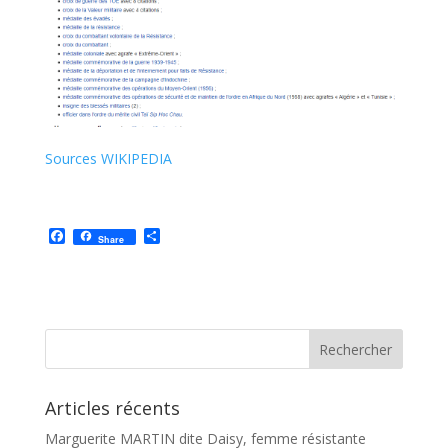
Sources WIKIPEDIA
F
P
Share
a
a
c
r
e
t
b
a
o
g
o
e
k
r
Articles récents
Marguerite MARTIN dite Daisy, femme résistante