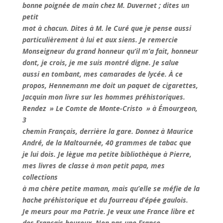
bonne poignée de main chez M. Duvernet ; dites un
petit
mot à chacun. Dites à M. le Curé que je pense aussi
particulièrement à lui et aux siens. Je remercie
Monseigneur du grand honneur qu’il m’a fait, honneur
dont, je crois, je me suis montré digne. Je salue
aussi en tombant, mes camarades de lycée. À ce
propos, Hennemann me doit un paquet de cigarettes,
Jacquin mon livre sur les hommes préhistoriques.
Rendez » Le Comte de Monte-Cristo » à Émourgeon,
3
chemin Français, derrière la gare. Donnez à Maurice
André, de la Maltournée, 40 grammes de tabac que
je lui dois. Je lègue ma petite bibliothèque à Pierre,
mes livres de classe à mon petit papa, mes
collections
à ma chère petite maman, mais qu’elle se méfie de la
hache préhistorique et du fourreau d’épée gaulois.
Je meurs pour ma Patrie. Je veux une France libre et
des Français heureux. Non pas une France