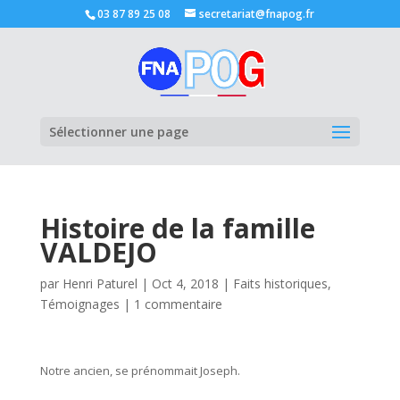
03 87 89 25 08
secretariat@fnapog.fr
Ouvrir la
Sélectionner une page
Histoire de la famille
VALDEJO
par
Henri Paturel
|
Oct 4, 2018
|
Faits historiques
,
Témoignages
|
1 commentaire
Notre ancien, se prénommait Joseph.