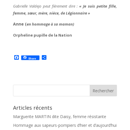
Gabrielle Valdejo peut fièrement dire :
« Je suis petite fille,
femme, sœur, mère, nièce, de Légionnaire »
Anne (
en hommage à sa maman)
Orpheline pupille de la Nation
F
P
Share
a
a
c
r
e
t
b
a
o
g
o
e
k
r
Articles récents
Marguerite MARTIN dite Daisy, femme résistante
Hommage aux sapeurs-pompiers d’hier et d’aujourd’hui