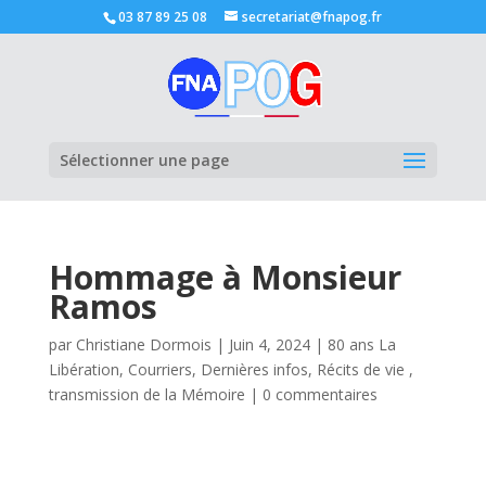
03 87 89 25 08
secretariat@fnapog.fr
Ouvrir la
Sélectionner une page
Hommage à Monsieur
Ramos
par
Christiane Dormois
|
Juin 4, 2024
|
80 ans La
Libération
,
Courriers
,
Dernières infos
,
Récits de vie ,
transmission de la Mémoire
|
0 commentaires