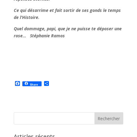
Ce qui désarrime et fait sortir de ses gonds le temps
de l’Histoire.
Quel dommage, papi, que je ne puisse te déposer une
rose… Stéphanie Ramos
F
P
Share
a
a
c
r
e
t
b
a
o
g
o
e
k
r
Articles récents