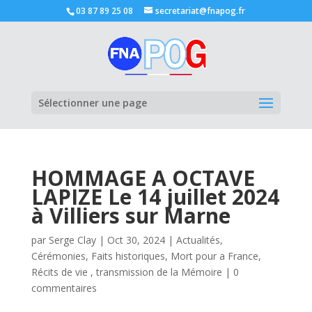
03 87 89 25 08
secretariat@fnapog.fr
Ouvrir la
Sélectionner une page
HOMMAGE A OCTAVE
LAPIZE Le 14 juillet 2024
à Villiers sur Marne
par
Serge Clay
|
Oct 30, 2024
|
Actualités
,
Cérémonies
,
Faits historiques
,
Mort pour a France
,
Récits de vie , transmission de la Mémoire
|
0
commentaires