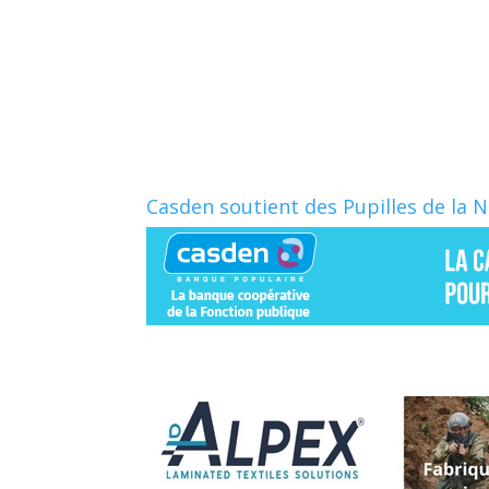
c
r
e
t
b
a
o
g
o
e
k
r
Casden soutient des Pupilles de la 