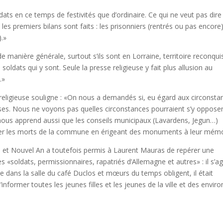
ldats en ce temps de festivités que d’ordinaire. Ce qui ne veut pas dir
, les premiers bilans sont faits : les prisonniers (rentrés ou pas encore)
).»
 manière générale, surtout s’ils sont en Lorraine, territoire reconqui
soldats qui y sont. Seule la presse religieuse y fait plus allusion au
…»
eligieuse souligne : «On nous a demandés si, eu égard aux circonsta
isses. Nous ne voyons pas quelles circonstances pourraient s’y opposer
nous apprend aussi que les conseils municipaux (Lavardens, Jegun…)
lier les morts de la commune en érigeant des monuments à leur mémo
ël et Nouvel An a toutefois permis à Laurent Mauras de repérer une
soldats, permissionnaires, rapatriés d’Allemagne et autres» : il s’ag
e dans la salle du café Duclos et mœurs du temps obligent, il était
nformer toutes les jeunes filles et les jeunes de la ville et des enviro