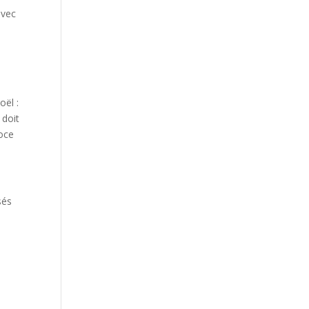
avec
oël :
 doit
doce
sés