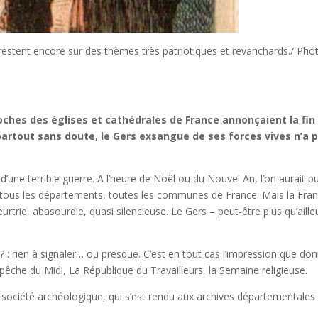
stent encore sur des thèmes très patriotiques et revanchards./ Pho
loches des églises et cathédrales de France annonçaient la fin
partout sans doute, le Gers exsangue de ses forces vives n’a 
’une terrible guerre. A l’heure de Noël ou du Nouvel An, l’on aurait p
hi tous les départements, toutes les communes de France. Mais la Franc
rtrie, abasourdie, quasi silencieuse. Le Gers – peut-être plus qu’aille
 ? : rien à signaler… ou presque. C’est en tout cas l’impression que do
pêche du Midi, La République du Travailleurs, la Semaine religieuse.
a société archéologique, qui s’est rendu aux archives départementales