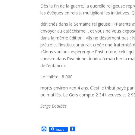
Dès la fin de la guerre, la querelle religieuse re
les évêques en relais, multiplient les initiatives. 
dénichés dans la Semaine religieuse : «Parents a
envoyer au catéchisme… et vous ne vous exposer
dans la même édition : «Ils ne désarment pas : N
prêtre et l’instituteur aurait créée une fraternit
«Nous voulons espérer que l’instituteur, celui qu
survivre dans l’avenir ne tiendra à marcher la ma
de l’enfance».
Le chiffre : 8 000
morts environ >en 4 ans. C’est le tribut payé par
ou mutilés. Le Gers compte 2 341 veuves et 2 933
Serge Boulbès
F
P
Share
a
a