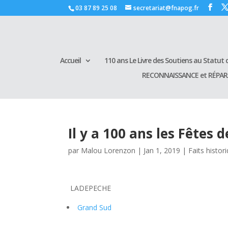
03 87 89 25 08
secretariat@fnapog.fr
Accueil
110 ans Le Livre des Soutiens au Statut d
RECONNAISSANCE et RÉPA
Il y a 100 ans les Fêtes
par
Malou Lorenzon
|
Jan 1, 2019
|
Faits histor
LADEPECHE
Grand Sud