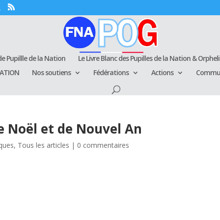
e Pupillle de la Nation
Le Livre Blanc des Pupilles de la Nation & Orphel
RATION
Nos soutiens
Fédérations
Actions
Commun
 de Noël et de Nouvel An
iques
,
Tous les articles
|
0 commentaires