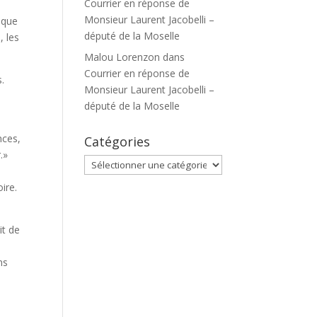
Courrier en réponse de
Monsieur Laurent Jacobelli –
e que
député de la Moselle
, les
Malou Lorenzon
dans
Courrier en réponse de
s.
Monsieur Laurent Jacobelli –
député de la Moselle
nces,
Catégories
.»
Catégories
ire.
it de
ns