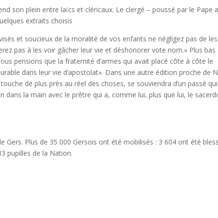
prend son plein entre laïcs et cléricaux. Le clergé – poussé par le Pape 
Quelques extraits choisis
visés et soucieux de la moralité de vos enfants ne négligez pas de les
ez pas à les voir gâcher leur vie et déshonorer vote nom.» Plus bas
ous pensions que la fraternité d’armes qui avait placé côte à côte le
é durable dans leur vie d’apostolat». Dans une autre édition proche de N
i touche de plus près au réel des choses, se souviendra d’un passé qui
in dans la main avec le prêtre qui a, comme lui, plus que lui, le sacer
 le Gers. Plus de 35 000 Gersois ont été mobilisés : 3 604 ont été bles
 pupilles de la Nation.