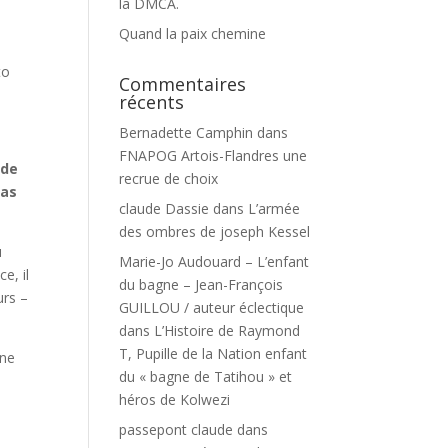
la DMCA.
Quand la paix chemine
to
Commentaires
récents
Bernadette Camphin
dans
FNAPOG Artois-Flandres une
 de
recrue de choix
pas
claude Dassie
dans
L’armée
des ombres de joseph Kessel
u
Marie-Jo Audouard – L’enfant
e, il
du bagne – Jean-François
urs –
GUILLOU / auteur éclectique
dans
L’Histoire de Raymond
T, Pupille de la Nation enfant
nne
du « bagne de Tatihou » et
héros de Kolwezi
passepont claude
dans