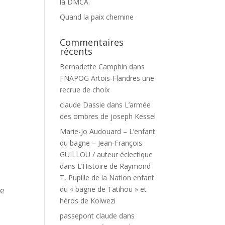
la DMCA.
Quand la paix chemine
Commentaires
récents
Bernadette Camphin
dans
FNAPOG Artois-Flandres une
recrue de choix
claude Dassie
dans
L’armée
des ombres de joseph Kessel
Marie-Jo Audouard – L’enfant
du bagne – Jean-François
GUILLOU / auteur éclectique
dans
L’Histoire de Raymond
T, Pupille de la Nation enfant
du « bagne de Tatihou » et
me
héros de Kolwezi
passepont claude
dans