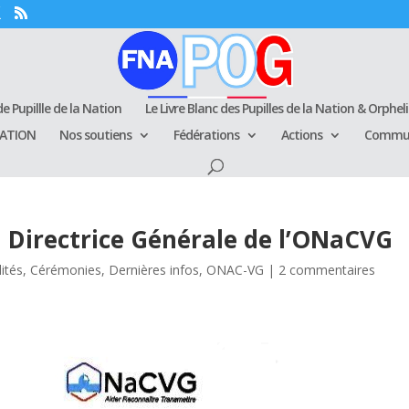
e Pupillle de la Nation
Le Livre Blanc des Pupilles de la Nation & Orphel
RATION
Nos soutiens
Fédérations
Actions
Commun
a Directrice Générale de l’ONaCVG
lités
,
Cérémonies
,
Dernières infos
,
ONAC-VG
|
2 commentaires