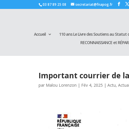
03 87 89 25 08
secretariat@fnapog.fr
Accueil
110 ans Le Livre des Soutiens au Statut d
RECONNAISSANCE et RÉPA
Important courrier de l
par
Malou Lorenzon
|
Fév 4, 2025
|
Actu
,
Actua