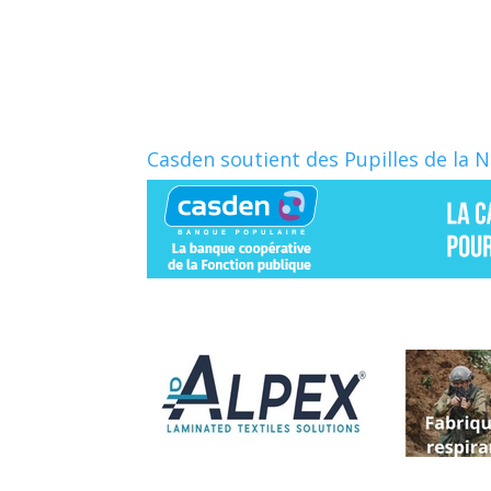
b
a
o
g
o
e
k
r
Casden soutient des Pupilles de la 