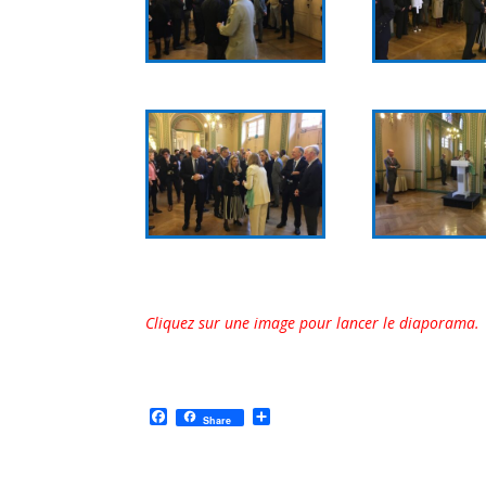
Cliquez sur une image pour lancer le diaporama.
F
P
Share
a
a
c
r
e
t