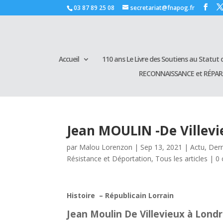
03 87 89 25 08
secretariat@fnapog.fr
Accueil
110 ans Le Livre des Soutiens au Statut d
RECONNAISSANCE et RÉPA
Jean MOULIN -De Villevi
par
Malou Lorenzon
|
Sep 13, 2021
|
Actu
,
Dern
Résistance et Déportation
,
Tous les articles
|
0
Histoire – Républicain Lorrain
Jean Moulin De Villevieux à Lond