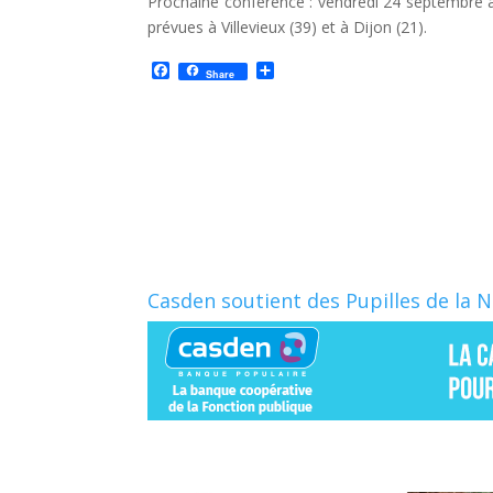
Prochaine conférence : vendredi 24 septembre à 
prévues à Villevieux (39) et à Dijon (21).
F
P
Share
a
a
c
r
e
t
b
a
o
g
o
e
k
r
Casden soutient des Pupilles de la 