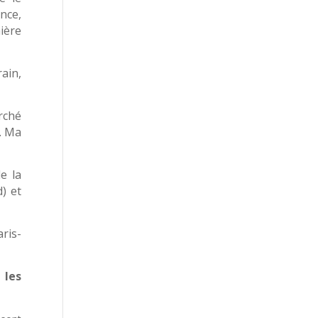
nce,
mière
ain,
rché
s. Ma
e la
) et
aris­
 les