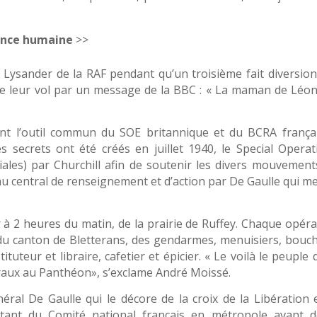
france humaine
>>
Lysander de la RAF pendant qu’un troisième fait diversion
de leur vol par un message de la BBC : « La maman de Léon
t l’outil commun du SOE britannique et du BCRA françai
 secrets ont été créés en juillet 1940, le Special Operat
iales) par Churchill afin de soutenir les divers mouvement
u central de renseignement et d’action par De Gaulle qui me
er à 2 heures du matin, de la prairie de Ruffey. Chaque opér
du canton de Bletterans, des gendarmes, menuisiers, bouch
ituteur et libraire, cafetier et épicier. « Le voilà le peuple 
lraux au Panthéon», s’exclame André Moissé.
ral De Gaulle qui le décore de la croix de la Libération e
tant du Comité national français en métropole avant d