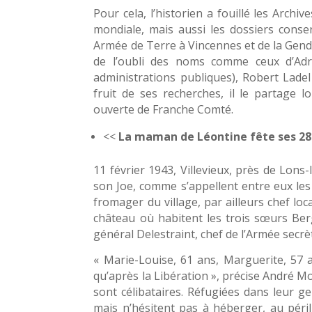
Pour cela, l’historien a fouillé les Arch
mondiale, mais aussi les dossiers conser
Armée de Terre à Vincennes et de la Gend
de l’oubli des noms comme ceux d’Adr
administrations publiques), Robert Lade
fruit de ses recherches, il le partage l
ouverte de Franche­ Comté.
<<
La maman de Léontine fête ses 28
11 février 1943, Villevieux, près de Lons
son Joe, comme s’appellent entre eux les
fromager du village, par ailleurs chef lo
château où habitent les trois sœurs Ber
général Delestraint, chef de l’Armée secrèt
« Marie-Louise, 61 ans, Marguerite, 57 a
qu’après la Libération », précise André M
sont célibataires. Réfugiées dans leur ge
mais n’hésitent pas à héberger, au péril 