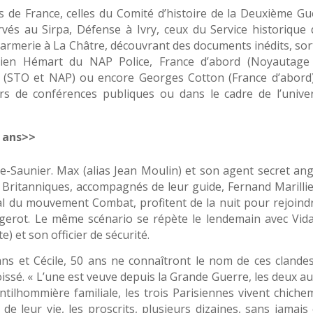
ives de France, celles du Comité d’histoire de la Deuxième G
vés au Sirpa, Défense à Ivry, ceux du Service historique d
armerie à La Châtre, découvrant des documents inédits, sor
ien Hémart du NAP Police, France d’abord (Noyautage
l (STO et NAP) ou encore Georges Cotton (France d’abord)
ors de conférences publiques ou dans le cadre de l’univer
 ans>>
-le-Saunier. Max (alias Jean Moulin) et son agent secret ang
 Britanniques, accompagnés de leur guide, Fernand Marillier
cal du mouvement Combat, profitent de la nuit pour rejoindr
gerot. Le même scénario se répète le lendemain avec Vidal
e) et son officier de sécurité.
ns et Cécile, 50 ans ne connaîtront le nom de ces clandes
oissé. « L’une est veuve depuis la Grande Guerre, les deux a
ntilhommière familiale, les trois Parisiennes vivent chiche
de leur vie, les proscrits, plusieurs dizaines, sans jamais 