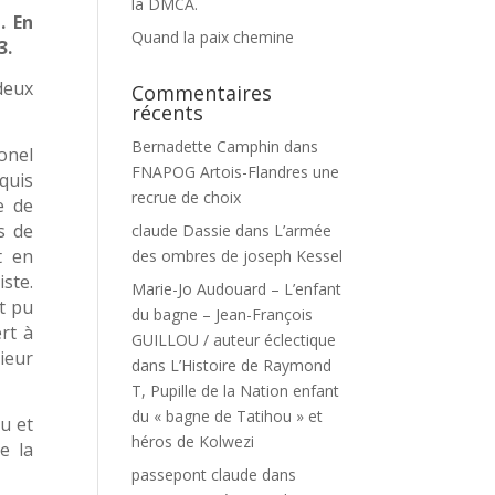
la DMCA.
. En
Quand la paix chemine
3.
deux
Commentaires
récents
Bernadette Camphin
dans
onel
FNAPOG Artois-Flandres une
quis
recrue de choix
e de
s de
claude Dassie
dans
L’armée
t en
des ombres de joseph Kessel
ste.
Marie-Jo Audouard – L’enfant
t pu
du bagne – Jean-François
rt à
GUILLOU / auteur éclectique
rieur
dans
L’Histoire de Raymond
T, Pupille de la Nation enfant
du « bagne de Tatihou » et
u et
héros de Kolwezi
e la
passepont claude
dans