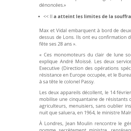
dénoncées.»
<< Il
a atteint les limites de la souf
Max et Vidal embarquent à bord de deux 
dessus de Lons. Ils ont eu confirmation 
fête ses 28 ans ».
« Ces monomoteurs du clair de lune son
explique André Moissé. Les deux services
Executive (Direction des opérations spéc
résistance en Europe occupée, et le Burea
à sa tête le colonel Passy.
Les deux appareils décollent, le 14 févri
mobilise une cinquantaine de résistants 
agriculteurs, menuisiers, sans oublier inst
nuit que saluera, en 1964, le ministre Ma
À Londres, Jean Moulin rencontre le géné
nomme secrètement ministre, représen