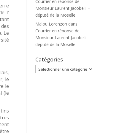
Courrier en réponse de
uerre
Monsieur Laurent Jacobelli –
e I’
député de la Moselle
tant
Malou Lorenzon
dans
 des
Courrier en réponse de
. Le
Monsieur Laurent Jacobelli –
sité
député de la Moselle
Catégories
Catégories
lais,
, le
e le
 (le
tins
utres
ment
être