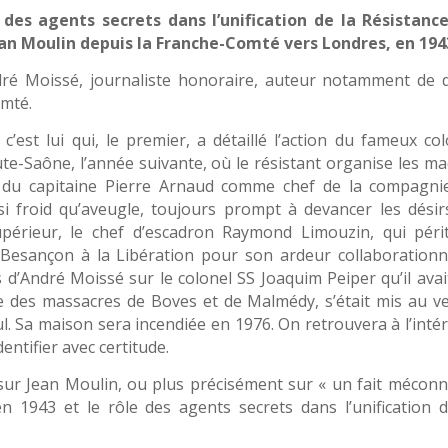
 des agents secrets dans l’unification de la Résistance
an Moulin depuis la Franche-Comté vers Londres, en 194
André Moissé, journaliste honoraire, auteur notamment de 
omté.
’est lui qui, le premier, a détaillé l’action du fameux col
te-Saône, l’année suivante, où le résistant organise les ma
m du capitaine Pierre Arnaud comme chef de la compagni
i froid qu’aveugle, toujours prompt à devancer les désir
périeur, le chef d’escadron Raymond Limouzin, qui péri
 Besançon à la Libération pour son ardeur collaborationni
s d’André Moissé sur le colonel SS Joaquim Peiper qu’il avai
le des massacres de Boves et de Malmédy, s’était mis au ve
ul. Sa maison sera incendiée en 1976. On retrouvera à l’inté
entifier avec certitude.
 sur Jean Moulin, ou plus précisément sur « un fait méconn
n 1943 et le rôle des agents secrets dans l’unification d