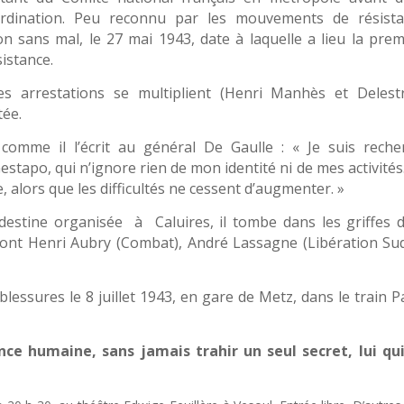
rdination. Peu reconnu par les mouvements de résista
 non sans mal, le 27 mai 1943, date à laquelle a lieu la pre
istance.
les arrestations se multiplient (Henri Manhès et Delestr
tée.
 comme il l’écrit au général De Gaulle : « Je suis reche
Gestapo, qui n’ignore rien de mon identité ni de mes activité
, alors que les difficultés ne cessent d’augmenter. »
destine organisée à Caluires, il tombe dans les griffes d
dont Henri Aubry (Combat), André Lassagne (Libération Sud
lessures le 8 juillet 1943, en gare de Metz, dans le train P
ance humaine, sans jamais trahir un seul secret, lui qui