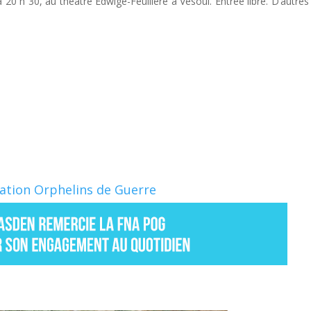
20 h 30, au théâtre Edwige-Feuillère à Vesoul. Entrée libre. D’autres
Nation Orphelins de Guerre