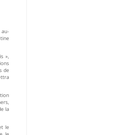
 au-
tine
s »,
ions
s de
ttra
ation
ers,
de la
t le
e le