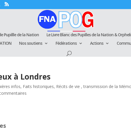
e Pupillle de la Nation
Le Livre Blanc des Pupilles de la Nation & Orphel
RATION
Nos soutiens
Fédérations
Actions
Commun
eux à Londres
ières infos
,
Faits historiques
,
Récits de vie , transmission de la Mémo
 commentaires
res