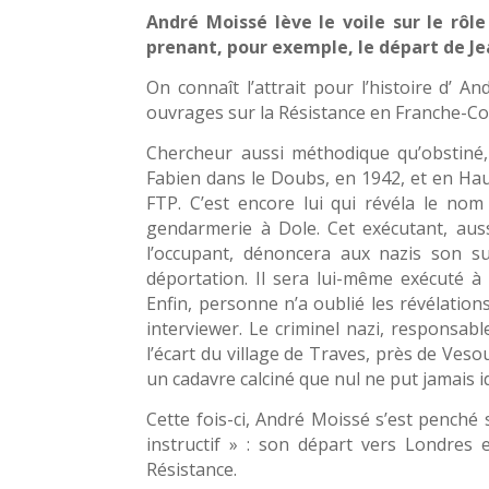
André Moissé lève le voile sur le rôle
prenant, pour exemple, le départ de Je
On connaît l’attrait pour l’histoire d’ 
ouvrages sur la Résistance en Franche-C
Chercheur aussi méthodique qu’obstiné, c
Fabien dans le Doubs, en 1942, et en Hau
FTP. C’est encore lui qui révéla le no
gendarmerie à Dole. Cet exécutant, auss
l’occupant, dénoncera aux nazis son su
déportation. Il sera lui-même exécuté à
Enfin, personne n’a oublié les révélation
interviewer. Le criminel nazi, responsab
l’écart du village de Traves, près de Veso
un cadavre calciné que nul ne put jamais id
Cette fois-ci, André Moissé s’est penché
instructif » : son départ vers Londres e
Résistance.