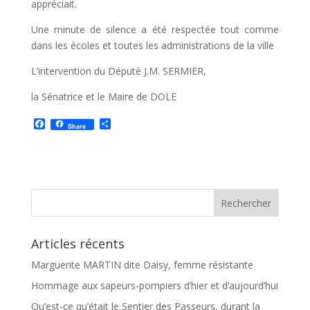
appréciait.
Une minute de silence a été respectée tout comme
dans les écoles et toutes les administrations de la ville
L’intervention du Député J.M. SERMIER,
la Sénatrice et le Maire de DOLE
F
P
Share
a
a
c
r
e
t
b
a
o
g
o
e
k
r
Articles récents
Marguerite MARTIN dite Daisy, femme résistante
Hommage aux sapeurs-pompiers d’hier et d’aujourd’hui
Qu’est-ce qu’était le Sentier des Passeurs, durant la