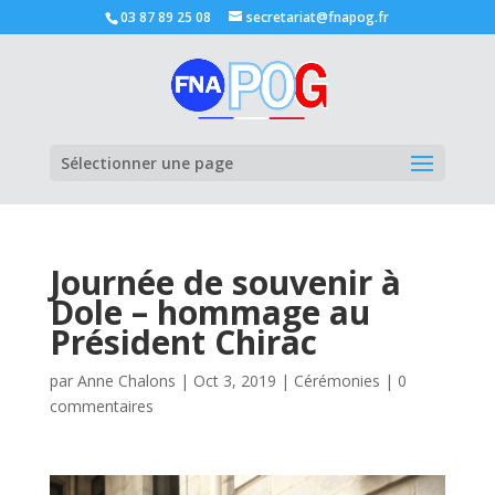
03 87 89 25 08
secretariat@fnapog.fr
Ouvrir la
Sélectionner une page
Journée de souvenir à
Dole – hommage au
Président Chirac
par
Anne Chalons
|
Oct 3, 2019
|
Cérémonies
|
0
commentaires