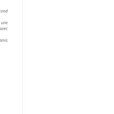
econd
e une
avec
 amis