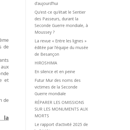
d’aujourd’hui
Qu’est-ce qu’était le Sentier
des Passeurs, durant la
Seconde Guerre mondiale, à
Moussey ?
0ème
La revue « Entre les lignes »
s de
éditée par l’équipe du musée
de Besançon
ants
HIROSHIMA
 aux
En silence et en peine
onde
e et
Futur Mur des noms des
victimes de la Seconde
Guerre mondiale
n de
RÉPARER LES OMISSIONS
SUR LES MONUMENTS AUX
MORTS
 la
Le rapport d’activité 2025 de