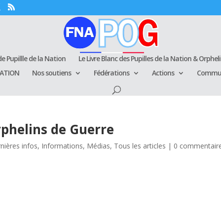
e Pupillle de la Nation
Le Livre Blanc des Pupilles de la Nation & Orphel
RATION
Nos soutiens
Fédérations
Actions
Commun
phelins de Guerre
nières infos
,
Informations
,
Médias
,
Tous les articles
|
0 commentair