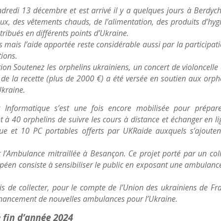
ndredi 13 décembre et est arrivé il y a quelques jours à Berdych
 des vêtements chauds, de l’alimentation, des produits d’hyg
tribués en différents points d’Ukraine.
 mais l’aide apportée reste considérable aussi par la participat
tions.
tion Soutenez les orphelins ukrainiens, un concert de violoncelle
é de la recette (plus de 2000 €) a été versée en soutien aux orph
Ukraine.
Vit Informatique s’est une fois encore mobilisée pour prépar
 à 40 orphelins de suivre les cours à distance et échanger en li
ique et 10 PC portables offerts par UKRaide auxquels s’ajoute
l’Ambulance mitraillée à Besançon. Ce projet porté par un coll
opéen consiste à sensibiliser le public en exposant une ambulanc
is de collecter, pour le compte de l’Union des ukrainiens de Fr
inancement de nouvelles ambulances pour l’Ukraine.
 fin d’année 2024