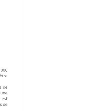
 000
être
s de
r une
 est
s de