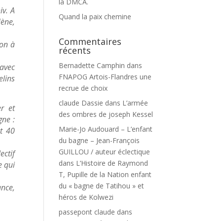
la DMCA.
iv. A
Quand la paix chemine
iène,
Commentaires
ion à
récents
Bernadette Camphin
dans
 avec
FNAPOG Artois-Flandres une
elins
recrue de choix
claude Dassie
dans
L’armée
er et
des ombres de joseph Kessel
gne :
Marie-Jo Audouard – L’enfant
nt 40
du bagne – Jean-François
GUILLOU / auteur éclectique
ectif
dans
L’Histoire de Raymond
e qui
T, Pupille de la Nation enfant
du « bagne de Tatihou » et
ance,
héros de Kolwezi
passepont claude
dans