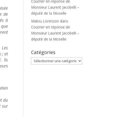
Courrier en réponse de
Monsieur Laurent Jacobelli –
nisée
député de la Moselle
e de
ués à
Malou Lorenzon
dans
i que
Courrier en réponse de
vrent
Monsieur Laurent Jacobelli –
député de la Moselle
. Les
Catégories
 ; et
. Ils
Catégories
ours
utien
ut du
t sur