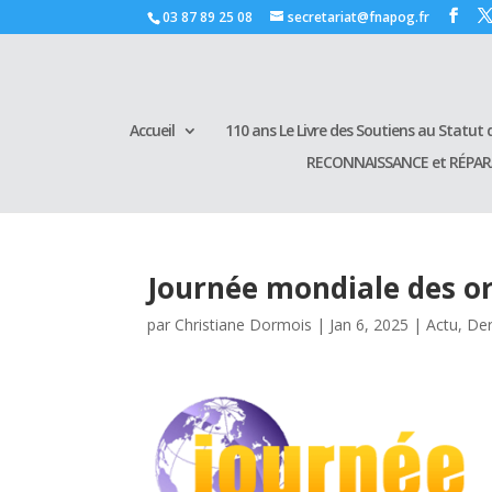
03 87 89 25 08
secretariat@fnapog.fr
Accueil
110 ans Le Livre des Soutiens au Statut d
RECONNAISSANCE et RÉPA
Journée mondiale des or
par
Christiane Dormois
|
Jan 6, 2025
|
Actu
,
Der