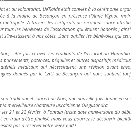
t et du volontariat, UKRaide était conviée à la cérémonie orga
ée à la mairie de Besançon en présence d’Anne Vignot, mair
étropole. À travers les certificats de reconnaissance attrib
 tous les bénévoles de l’association qui étaient honorés ; ains
et s’investissent à nos côtés…Sans oublier les bénévoles qui œu
tion, cette fois-ci avec les étudiants de l’association Humabio
 pansements, potences, béquilles et autres dispositifs médicaux
atériels médicaux qui nécessitaient une révision avant envoi
ingues donnés par le CHU de Besançon qui nous soutient touj
 son traditionnel concert de Noël, une nouvelle fois donné en so
 et la merveilleuse chanteuse ukrainienne Olegksandra.
es 21 et 22 février, à Fontain (triste date anniversaire du déb
 en train d’être finalisé mais vous pourrez le découvrir bientô
hésitez pas à réserver votre week-end !