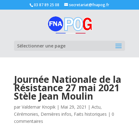
03 87 89 25 08
secretariat@fnapog.fr
Ouvrir la
Sélectionner une page
Journée Nationale de la
Résistance 27 mai 2021
Stèle Jean Moulin
par
Valdemar Knopik
|
Mai 29, 2021
|
Actu
,
Cérémonies
,
Dernières infos
,
Faits historiques
|
0
commentaires