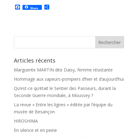
F
P
Share
a
a
c
r
e
t
b
a
o
g
o
e
k
r
Articles récents
Marguerite MARTIN dite Daisy, femme résistante
Hommage aux sapeurs-pompiers d’hier et d’aujourd’hui
Qu’est-ce qu’était le Sentier des Passeurs, durant la
Seconde Guerre mondiale, à Moussey ?
La revue « Entre les lignes » éditée par l’équipe du
musée de Besançon
HIROSHIMA
En silence et en peine