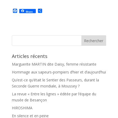
F
P
Share
a
a
c
r
e
t
b
a
o
g
o
e
k
r
Articles récents
Marguerite MARTIN dite Daisy, femme résistante
Hommage aux sapeurs-pompiers d’hier et d’aujourd’hui
Qu’est-ce qu’était le Sentier des Passeurs, durant la
Seconde Guerre mondiale, à Moussey ?
La revue « Entre les lignes » éditée par l’équipe du
musée de Besançon
HIROSHIMA
En silence et en peine