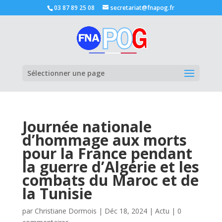
03 87 89 25 08
secretariat@fnapog.fr
Ouvrir la
Sélectionner une page
Journée nationale
d’hommage aux morts
pour la France pendant
la guerre d’Algérie et les
combats du Maroc et de
la Tunisie
par
Christiane Dormois
|
Déc 18, 2024
|
Actu
|
0