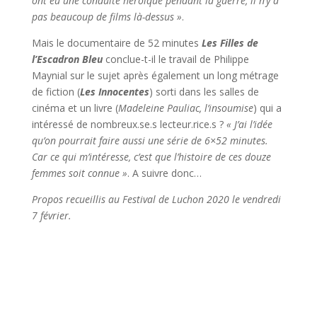
ont eu une conduite héroïque pendant la guerre, il n’y a
pas beaucoup de films là-dessus »
.
Mais le documentaire de 52 minutes
Les Filles de
l’Escadron Bleu
conclue-t-il le travail de Philippe
Maynial sur le sujet après également un long métrage
de fiction (
Les Innocentes
) sorti dans les salles de
cinéma et un livre (
Madeleine Pauliac, l’insoumise
) qui a
intéressé de nombreux.se.s lecteur.rice.s ?
« J’ai l’idée
qu’on pourrait faire aussi une série de 6×52 minutes.
Car ce qui m’intéresse, c’est que l’histoire de ces douze
femmes soit connue »
. A suivre donc…
Propos recueillis au Festival de Luchon 2020 le vendredi
7 février.