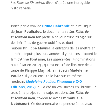
Les Filles de l’Escadron Bleu
: d’après une incroyable
histoire vraie
Porté par la voix de
Bruno Debrandt
et la musique
de
Jean Poulhalec
, le documentaire
Les Filles de
l’Escadron Bleu
fait partie à ce jour d’une trilogie sur
des héroïnes de guerre oubliées et dont
l’auteur
Philippe Maynial
a entrepris de les mettre en
lumière depuis plusieurs années. Il y eut ainsi d’abord le
film d’
Anne Fontaine,
Les Innocentes
(4 nominations
aux César en 2017) , qui est inspiré de l’histoire de la
tante de Philippe Maynial, la médecin
Madeleine
Pauliac
. Il y a eu ensuite le livre sur ce même
médecin,
Madeleine Pauliac, l’insoumise
(XO
Editions, 2017)
, qui a été un vrai succès en librairie. Le
troisième projet sur le sujet est donc
Les Filles de
l’Escadron Bleu
, co-réalisé avec
Emmanuelle
Nobécourt
. Ce documentaire se penche à nouveau