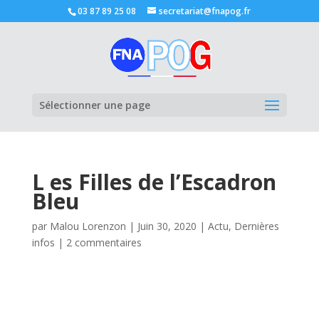
03 87 89 25 08
secretariat@fnapog.fr
Ouvrir la
Sélectionner une page
L es Filles de l’Escadron
Bleu
par
Malou Lorenzon
|
Juin 30, 2020
|
Actu
,
Dernières
infos
|
2 commentaires