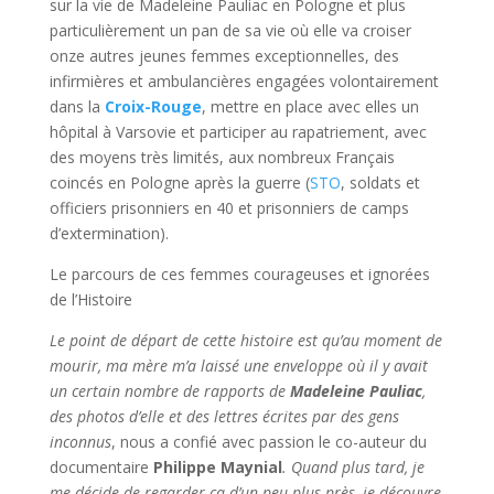
sur la vie de Madeleine Pauliac en Pologne et plus
particulièrement un pan de sa vie où elle va croiser
onze autres jeunes femmes exceptionnelles, des
infirmières et ambulancières engagées volontairement
dans la
Croix-Rouge
, mettre en place avec elles un
hôpital à Varsovie et participer au rapatriement, avec
des moyens très limités, aux nombreux Français
coincés en Pologne après la guerre (
STO
, soldats et
officiers prisonniers en 40 et prisonniers de camps
d’extermination).
Le parcours de ces femmes courageuses et ignorées
de l’Histoire
Le point de départ de cette histoire est qu’au moment de
mourir, ma mère m’a laissé une enveloppe où il y avait
un certain nombre de rapports de
Madeleine Pauliac
,
des photos d’elle et des lettres écrites par des gens
inconnus
, nous a confié avec passion le co-auteur du
documentaire
Philippe Maynial
. Quand plus tard, je
me décide de regarder ça d’un peu plus près, je découvre