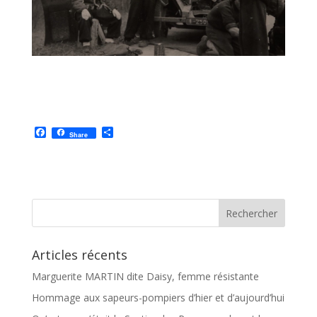
F
P
Share
a
a
c
r
e
t
b
a
o
g
o
e
k
r
Articles récents
Marguerite MARTIN dite Daisy, femme résistante
Hommage aux sapeurs-pompiers d’hier et d’aujourd’hui