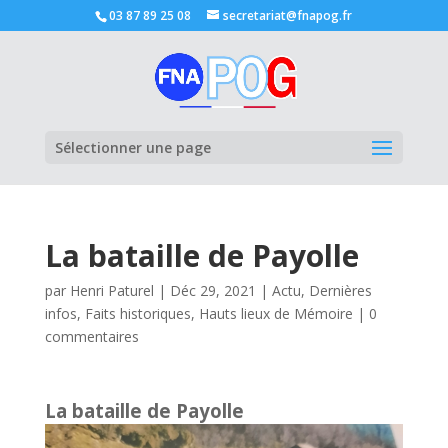
03 87 89 25 08
secretariat@fnapog.fr
Ouvrir la
Sélectionner une page
La bataille de Payolle
par
Henri Paturel
|
Déc 29, 2021
|
Actu
,
Dernières
infos
,
Faits historiques
,
Hauts lieux de Mémoire
|
0
commentaires
La bataille de Payolle