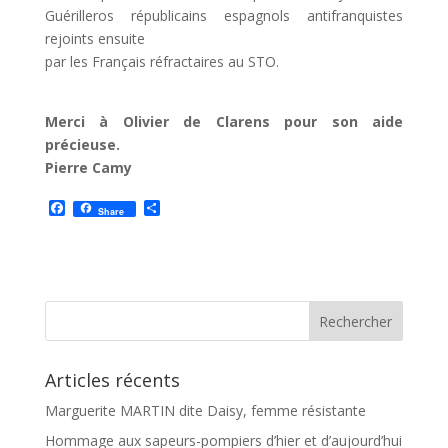
G
uérilleros républicains espagnols antifranquistes
rejoint
s
ensuite
par les
F
rançais
r
éfractaires au STO.
Merci à Olivier de Clarens pour son aide
précieuse.
Pierre Camy
F
P
Share
a
a
c
r
e
t
b
a
o
g
o
e
k
r
Articles récents
Marguerite MARTIN dite Daisy, femme résistante
Hommage aux sapeurs-pompiers d’hier et d’aujourd’hui