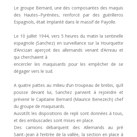
Le groupe Bernard, une des composante
s
des maquis
des Hautes
–
Pyrénées, renforcé par des
guérilleros
Espagnols, était Implanté dans le massif de Payolle.
Le 10 juillet 1944, vers 5 heures du matin la sentinelle
espagnole (Sanchez) en surveil
lance
sur la
Hourquette
d’Ancizan
aperçoit des allemands venant d’Arreau et
qui cherchaient à
encercler les maquisards pour les empêcher de se
dégager vers le sud.
A quatre pattes au milieu d’un troupeau de brebis, qu’il
pousse devant lui, Sanchez parvient à
rejoindre
et
prévenir le Capitaine Bernard (Maurice Benezech
) chef
du groupe de maquisards
.
A
us
sitôt les dispositions de repli
sont données à tous,
et des embuscades
sont mises en place.
D
es
camions débarquent des Allemands au pré
Saint
–
J
ean
à l’entrée de la vallée,
la section en
place à