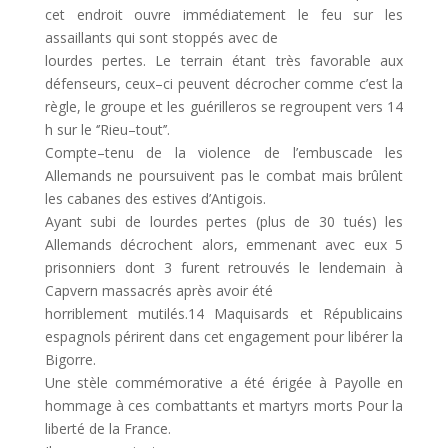
cet endroit ouvre immédiatement le feu sur les
assaillants qui sont
stoppés avec de
lourdes pertes.
L
e terrain étant très favorable aux
défenseurs, ceux
–
ci peuvent décrocher
comme c’est la
règle, le groupe
et les guérilleros se regro
upent vers 14
h sur le ‘’Rieu
–
tout’’.
Compte
–
tenu de la violence de l’embuscade les
A
llemands ne poursuivent pas le combat mais
brûlent
les cabanes des estives d’Antigois.
Ayant subi de lour
des pertes (plus de 30 tués) les
A
llemands
décrochent alors
,
emme
nant avec
eux 5
prisonniers
dont 3 furent retrouvés le lendemain à
Capvern massacrés après avoir été
horribl
ement mutilés.14 Maquisards et R
épublicains
espagnols périrent dans cet engagement
pour libérer la
Bigorre.
Une stèle commémorative a été érigée à P
ayolle en
hommage à ces combattants et martyrs
morts Pour la
liberté de la France.