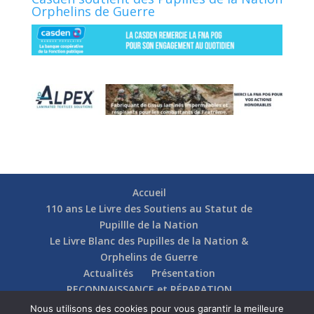
Orphelins de Guerre
Accueil
110 ans Le Livre des Soutiens au Statut de
Pupillle de la Nation
Le Livre Blanc des Pupilles de la Nation &
Orphelins de Guerre
Actualités
Présentation
RECONNAISSANCE et RÉPARATION
Nos soutiens
Fédérations
Actions
Nous utilisons des cookies pour vous garantir la meilleure