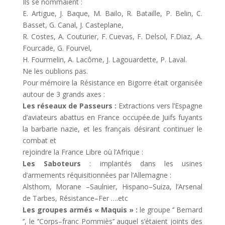
Ils se nommaient
:
E. Artigue, J. Baque, M.
Bailo, R.
Bataille, P.
Belin, C.
Basset, G.
Canal, J.
Casteplane,
R. Costes,
A. Couturier, F. Cuevas, F.
Delsol, F.Diaz, .A.
Fourcade,
G. Fourvel,
H. Fourmelin, A. Lacôme, J.
Lagouardette, P.
Laval.
Ne les oublions pas.
Pour mémoire la R
ésistance en Bigorre était organisée
autour de 3 grands axes
:
Les réseaux de
P
asseurs
:
Extractions vers l’Esp
agne
d’aviateurs abattus en France
occupée.de Juifs fuyants
la barbarie nazie, et les français désirant continuer le
combat et
rejoindre la France Libre où l’Afrique
:
Les Saboteurs
:
implantés dans les usines
d’armements réquisitionnées par l’Allemagne
:
Alsthom, Morane
–
Saulnier, Hispano
–
Suiza, l’Arsenal
de Tarbes, Résistance
–
Fer ….etc
Les groupes armés «
Maquis
»
:
le groupe ‘’
Bernard
‘’, le
‘’Corps
–
franc Pommiès’’
auquel s
’étai
en
t joint
s
des