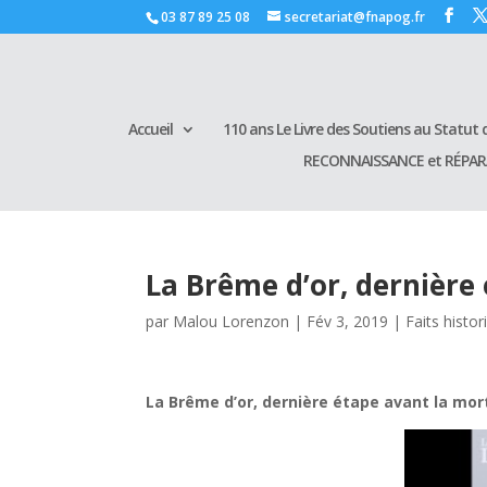
03 87 89 25 08
secretariat@fnapog.fr
Accueil
110 ans Le Livre des Soutiens au Statut d
RECONNAISSANCE et RÉPA
La Brême d’or, dernière
par
Malou Lorenzon
|
Fév 3, 2019
|
Faits histo
La Brême d’or, dernière étape avant la mor