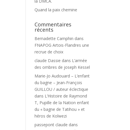
la DMCA.
Quand la paix chemine
Commentaires
récents
Bernadette Camphin
dans
FNAPOG Artois-Flandres une
recrue de choix
claude Dassie
dans
L’armée
des ombres de joseph Kessel
Marie-Jo Audouard – L’enfant
du bagne – Jean-François
GUILLOU / auteur éclectique
dans
L’Histoire de Raymond
T, Pupille de la Nation enfant
du « bagne de Tatihou » et
héros de Kolwezi
passepont claude
dans