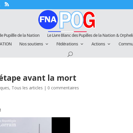
e Pupillle de la Nation
Le Livre Blanc des Pupilles de la Nation & Orphel
RATION
Nos soutiens
Fédérations
Actions
Commun
 étape avant la mort
riques
,
Tous les articles
|
0 commentaires
t