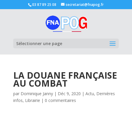
03 87 89 25 08
secretariat@fnapog.fr
Ouvrir la
Sélectionner une page
LA DOUANE FRANÇAISE
AU COMBAT
par
Dominique Janny
|
Déc 9, 2020
|
Actu
,
Dernières
infos
,
Librairie
|
0 commentaires