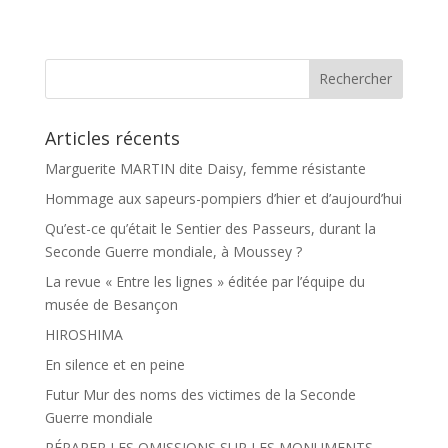
e
t
b
a
o
g
o
e
k
r
Articles récents
Marguerite MARTIN dite Daisy, femme résistante
Hommage aux sapeurs-pompiers d’hier et d’aujourd’hui
Qu’est-ce qu’était le Sentier des Passeurs, durant la
Seconde Guerre mondiale, à Moussey ?
La revue « Entre les lignes » éditée par l’équipe du
musée de Besançon
HIROSHIMA
En silence et en peine
Futur Mur des noms des victimes de la Seconde
Guerre mondiale
RÉPARER LES OMISSIONS SUR LES MONUMENTS