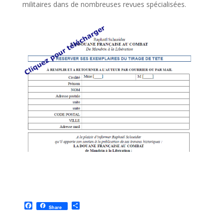
militaires dans de nombreuses revues spécialisées.
F
P
Share
a
a
c
r