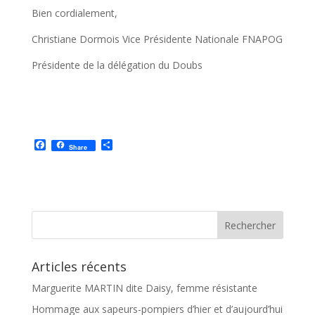
Bien cordialement,
Christiane Dormois Vice Présidente Nationale FNAPOG
Présidente de la délégation du Doubs
F
P
Share
a
a
c
r
e
t
b
a
o
g
o
e
k
r
Articles récents
Marguerite MARTIN dite Daisy, femme résistante
Hommage aux sapeurs-pompiers d’hier et d’aujourd’hui