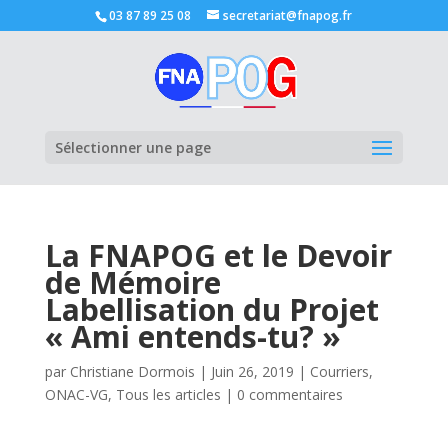
03 87 89 25 08
secretariat@fnapog.fr
Ouvrir la
Sélectionner une page
La FNAPOG et le Devoir
de Mémoire
Labellisation du Projet
« Ami entends-tu? »
par
Christiane Dormois
|
Juin 26, 2019
|
Courriers
,
ONAC-VG
,
Tous les articles
|
0 commentaires