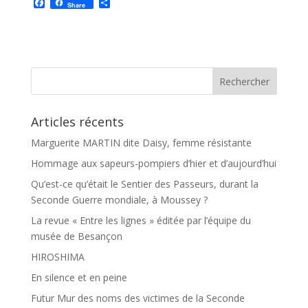
F
P
Share
a
a
c
r
e
t
b
a
o
g
o
e
k
r
Articles récents
Marguerite MARTIN dite Daisy, femme résistante
Hommage aux sapeurs-pompiers d’hier et d’aujourd’hui
Qu’est-ce qu’était le Sentier des Passeurs, durant la
Seconde Guerre mondiale, à Moussey ?
La revue « Entre les lignes » éditée par l’équipe du
musée de Besançon
HIROSHIMA
En silence et en peine
Futur Mur des noms des victimes de la Seconde