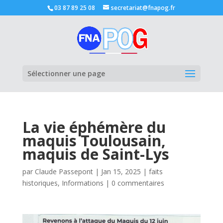
03 87 89 25 08
secretariat@fnapog.fr
Ouvrir la
Sélectionner une page
La vie éphémère du
maquis Toulousain,
maquis de Saint-Lys
par
Claude Passepont
|
Jan 15, 2025
|
faits
historiques
,
Informations
|
0 commentaires