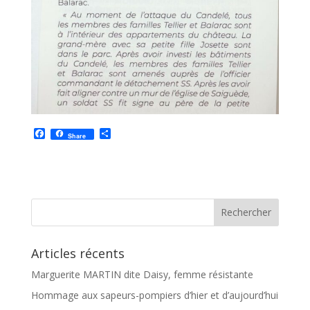
F
P
Share
a
a
c
r
e
t
b
a
o
g
o
e
k
r
Articles récents
Marguerite MARTIN dite Daisy, femme résistante
Hommage aux sapeurs-pompiers d’hier et d’aujourd’hui