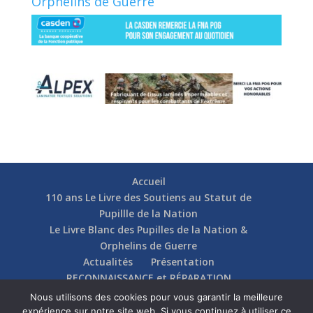
Orphelins de Guerre
Accueil
110 ans Le Livre des Soutiens au Statut de
Pupillle de la Nation
Le Livre Blanc des Pupilles de la Nation &
Orphelins de Guerre
Actualités
Présentation
RECONNAISSANCE et RÉPARATION
Nos soutiens
Fédérations
Actions
Nous utilisons des cookies pour vous garantir la meilleure
Communication
Contact
expérience sur notre site web. Si vous continuez à utiliser ce