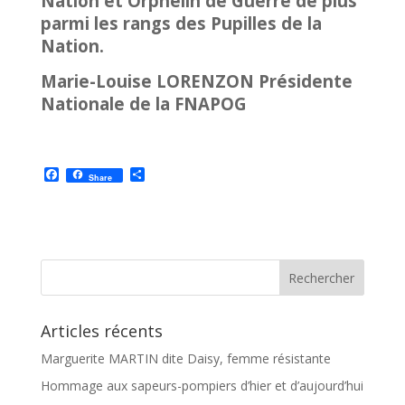
Nation et Orphelin de Guerre de plus
parmi les rangs des Pupilles de la
Nation.
Marie-Louise LORENZON Présidente
Nationale de la FNAPOG
F
P
Share
a
a
c
r
e
t
b
a
o
g
o
e
k
r
Articles récents
Marguerite MARTIN dite Daisy, femme résistante
Hommage aux sapeurs-pompiers d’hier et d’aujourd’hui