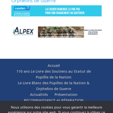
Orphelins de Guerre
Accueil
110 ans Le Livre des Soutiens au Statut de
Pupillle de la Nation
Le Livre Blanc des Pupilles de la Nation &
Orphelins de Guerre
Actualités
Présentation
RECONNAISSANCE et RÉPARATION
Nos soutiens
Fédérations
Actions
Nous utilisons des cookies pour vous garantir la meilleure
Communication
Contact
expérience sur notre site web. Si vous continuez à utiliser ce