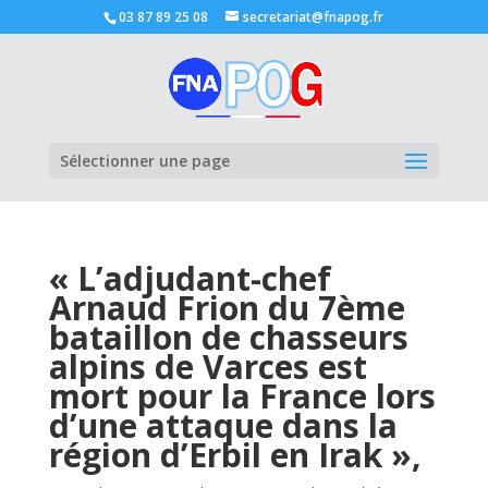
03 87 89 25 08
secretariat@fnapog.fr
Ouvrir la
Sélectionner une page
« L’adjudant-chef
Arnaud Frion du 7ème
bataillon de chasseurs
alpins de Varces est
mort pour la France lors
d’une attaque dans la
région d’Erbil en Irak »,