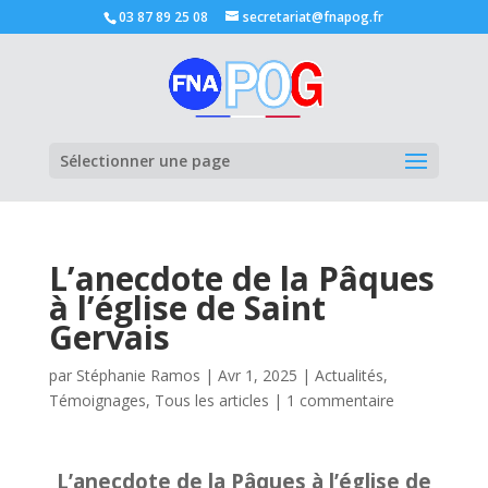
03 87 89 25 08
secretariat@fnapog.fr
Ouvrir la
Sélectionner une page
L’anecdote de la Pâques
à l’église de Saint
Gervais
par
Stéphanie Ramos
|
Avr 1, 2025
|
Actualités
,
Témoignages
,
Tous les articles
|
1 commentaire
L’anecdote de la Pâques à l’église de