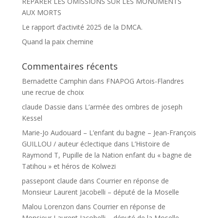
RÉPARER LES OMISSIONS SUR LES MONUMENTS
AUX MORTS
Le rapport d’activité 2025 de la DMCA.
Quand la paix chemine
Commentaires récents
Bernadette Camphin
dans
FNAPOG Artois-Flandres
une recrue de choix
claude Dassie
dans
L’armée des ombres de joseph
Kessel
Marie-Jo Audouard – L’enfant du bagne – Jean-François
GUILLOU / auteur éclectique
dans
L’Histoire de
Raymond T, Pupille de la Nation enfant du « bagne de
Tatihou » et héros de Kolwezi
passepont claude
dans
Courrier en réponse de
Monsieur Laurent Jacobelli – député de la Moselle
Malou Lorenzon
dans
Courrier en réponse de
Monsieur Laurent Jacobelli – député de la Moselle