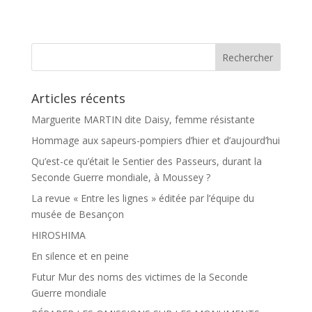
c
r
e
t
b
a
o
g
o
e
k
r
Articles récents
Marguerite MARTIN dite Daisy, femme résistante
Hommage aux sapeurs-pompiers d’hier et d’aujourd’hui
Qu’est-ce qu’était le Sentier des Passeurs, durant la
Seconde Guerre mondiale, à Moussey ?
La revue « Entre les lignes » éditée par l’équipe du
musée de Besançon
HIROSHIMA
En silence et en peine
Futur Mur des noms des victimes de la Seconde
Guerre mondiale