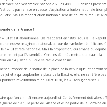
ion décidée par l’Assemblée nationale ». Les 400 000 Parisiens présents
n’est donc pas remise en cause. L’aspiration à l’union nationale triom
ulaire. Mais la réconciliation nationale sera de courte durée. Deux a
ionale de la France ?
 juillet est abandonnée. Elle réapparaît en 1880, sous la IIIe Républi
ire un nouvel imaginaire national, autour de symboles républicains. C
t le 14 juillet fête nationale. Mais la proposition, qui émane du député
 unanimement par l’Assemblée. Certains députés mettent en cause la
tour du 14 juillet 1790 que se fait le consensus !
nt surmonté de la statue de la place de la République, et partout s
e Juillet » qui surplombe la place de la Bastille, elle, ne se réfère pas
s journées révolutionnaire de juillet 1830, les « Trois glorieuses ».
itaire que l’on connaît encore aujourd’hui. Cet événement doit alors ef
la guerre de 1870, la perte de l’Alsace et d’une partie de la Lorraine au