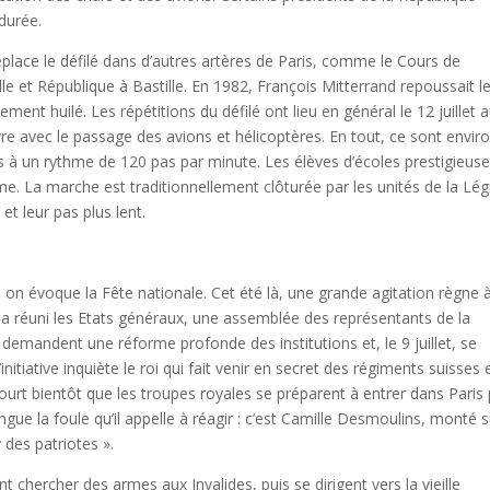
durée.
place le défilé dans d’autres artères de Paris, comme le Cours de
lle et République à Bastille. En 1982, François Mitterrand repoussait l
ement huilé. Les répétitions du défilé ont lieu en général le 12 juillet 
uvre avec le passage des avions et hélicoptères. En tout, ce sont envir
s à un rythme de 120 pas par minute. Les élèves d’écoles prestigieus
. La marche est traditionnellement clôturée par les unités de la Lég
t leur pas plus lent.
d on évoque la Fête nationale. Cet été là, une grande agitation règne 
 a réuni les Etats généraux, une assemblée des représentants de la
s demandent une réforme profonde des institutions et, le 9 juillet, se
tiative inquiète le roi qui fait venir en secret des régiments suisses 
ourt bientôt que les troupes royales se préparent à entrer dans Paris
angue la foule qu’il appelle à réagir : c’est Camille Desmoulins, monté 
des patriotes ».
nt chercher des armes aux Invalides, puis se dirigent vers la vieille