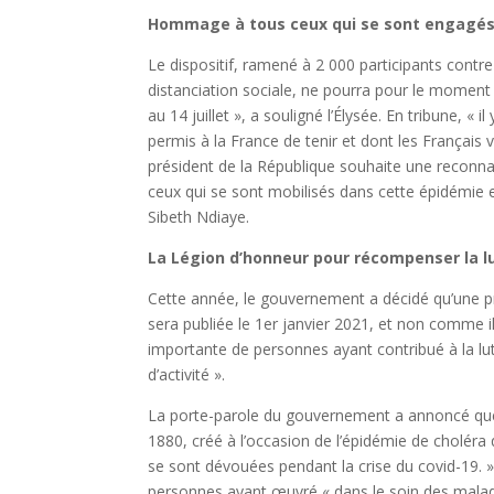
Hommage à tous ceux qui se sont engagés d
Le dispositif, ramené à 2 000 participants contre
distanciation sociale, ne pourra pour le moment ac
au 14 juillet », a souligné l’Élysée. En tribune, « il
permis à la France de tenir et dont les Français 
président de la République souhaite une reconna
ceux qui se sont mobilisés dans cette épidémie e
Sibeth Ndiaye.
La Légion d’honneur pour récompenser la lu
Cette année, le gouvernement a décidé qu’une pr
sera publiée le 1er janvier 2021, et non comme il
importante de personnes ayant contribué à la lut
d’activité ».
La porte-parole du gouvernement a annoncé que 
1880, créé à l’occasion de l’épidémie de choléra
se sont dévouées pendant la crise du covid-19. »
personnes ayant œuvré « dans le soin des malade