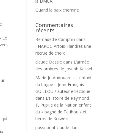
la DMCA.
Quand la paix chemine
ci
Commentaires
récents
« Le
Bernadette Camphin
dans
nvers
FNAPOG Artois-Flandres une
recrue de choix
claude Dassie
dans
L’armée
des ombres de joseph Kessel
Marie-Jo Audouard – L’enfant
eur
du bagne – Jean-François
GUILLOU / auteur éclectique
dans
L’Histoire de Raymond
T, Pupille de la Nation enfant
du « bagne de Tatihou » et
 qui
héros de Kolwezi
passepont claude
dans
la