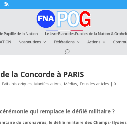
e Pupillle de la Nation
Le Livre Blanc des Pupilles de la Nation & Orphel
RATION
Nos soutiens
Fédérations
Actions
Commun
 de la Concorde à PARIS
,
Faits historiques
,
Manifestations
,
Médias
,
Tous les articles
|
0
a cérémonie qui remplace le défilé militaire ?
anitaire du coronavirus, le défilé militaire des Champs-Elysées