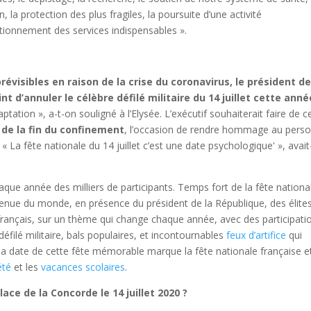
, la protection des plus fragiles, la poursuite d’une activité
ctionnement des services indispensables ».
évisibles en raison de la crise du coronavirus, le président de
d’annuler le célèbre défilé militaire du 14 juillet cette anné
tation », a-t-on souligné à l’Elysée. L’exécutif souhaiterait faire de c
de la fin du confinement
, l’occasion de rendre hommage au perso
 La fête nationale du 14 juillet c’est une date psychologique' », avait
haque année des milliers de participants. Temps fort de la fête nationale
avenue du monde, en présence du président de la République, des élite
 français, sur un thème qui change chaque année, avec des participati
défilé militaire, bals populaires, et incontournables
feux d’artifice
qui
 la date de cette fête mémorable marque la fête nationale française e
été
et les
vacances scolaires
.
ace de la Concorde le 14 juillet 2020 ?