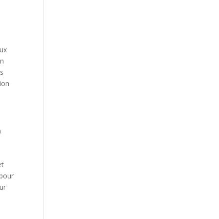
e
aux
on
es
ion
à
et
 pour
sur