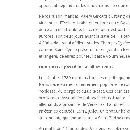
apportent cependant des innovations de courte 
Pendant son mandat, Valéry Giscard d’Estaing dé
Vincennes, l’Ecole militaire ou encore entre Basti
défilé à la nuit tombée. Le cérémonial est parfait
aurores, soit deux jours avant la date clé. Il s’o
4 000 soldats qui défilent sur les Champs-Elysée
comme Saint-Cyr se présentent en grand uniforme
étrangère, célèbres pour leur barbe volumineuse e
Que s’est-il passé le 14 juillet 1789 ?
Le 14 juillet 1789 est dans tous les esprits quan
Paris. Face au mécontentement populaire, le roi
noblesse, du clergé et du tiers-état. Ces dernier
proclament Assemblée nationale constituante. L’ini
allemands à proximité de Versailles. La rumeur c
arrêter les députés. Le 12 juillet, un orateur har
un tonneau, qui annonce une « Saint Barthélemy 
Au matin du 14 juillet, des Parisiens en colère vo