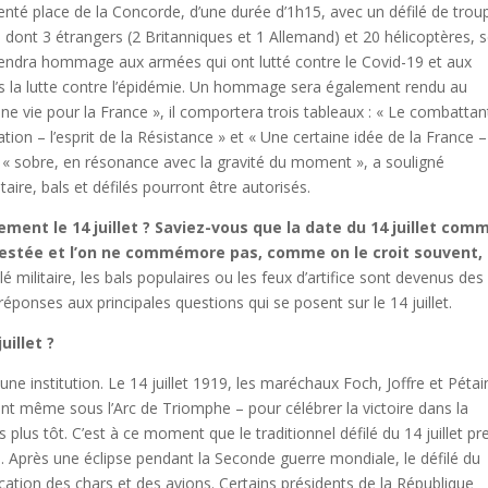
inventé place de la Concorde, d’une durée d’1h15, avec un défilé de trou
dont 3 étrangers (2 Britanniques et 1 Allemand) et 20 hélicoptères, 
rendra hommage aux armées qui ont lutté contre le Covid-19 et aux
ns la lutte contre l’épidémie. Un hommage sera également rendu au
« une vie pour la France », il comportera trois tableaux : « Le combattan
ation – l’esprit de la Résistance » et « Une certaine idée de la France –
era « sobre, en résonance avec la gravité du moment », a souligné
itaire, bals et défilés pourront être autorisés.
ment le 14 juillet ?
Saviez-vous que la date du 14 juillet com
estée et l’on ne commémore pas, comme on le croit souvent, 
 militaire, les bals populaires ou les feux d’artifice sont devenus des
éponses aux principales questions qui se posent sur le 14 juillet.
uillet ?
nt une institution. Le 14 juillet 1919, les maréchaux Foch, Joffre et Pétai
nt même sous l’Arc de Triomphe – pour célébrer la victoire dans la
lus tôt. C’est à ce moment que le traditionnel défilé du 14 juillet pr
is. Après une éclipse pendant la Seconde guerre mondiale, le défilé du
lication des chars et des avions. Certains présidents de la République