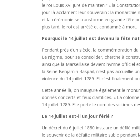
le roi Louis XVI jure de maintenir « la Constitut
jour-là acclament leur souverain : la monarchie 
et la cérémonie se transforme en grande fête pop
plus tard, le roi est arrêté et condamné à mort.
Pourquoi le 14 juillet est devenu la fête nat
Pendant près d’un siècle, la commémoration du 14
Le régime, pour se consolider, cherche à constru
ainsi que la Marseillaise devient hymne officiel e
la Seine Benjamin Raspail, n’est pas accueillie
violence du 14 juillet 1789. Et c’est finalement au
Cette année là, on inaugure également le monume
donnés concerts et feux d’artifices. « La colonne d
14 juillet 1789. Elle porte le nom des victimes de
Le 14 juillet est-il un jour férié ?
Un décret du 6 juillet 1880 instaure un défilé mil
le souvenir de la défaite militaire subie pendant 