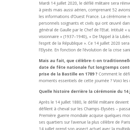
Mardi 14 juillet 2020, le défilé militaire sera ré
à pieds mais aussi aérien, comprenant 52 avions 
les informations d’Ouest France. La cérémonie 
personnels soignants et civils qui ont œuvré da
général de Gaulle par le Chef de l’Etat. Intitulé 
visionnaire » (1937–1940), « De l’Appel à la Libér
l’esprit de la République ». Ce 14 juillet 2020 s
l’Elysée. En fonction de l’évolution de la crise san
Mais au fait, que célèbre-t-on traditionnelle
date de fête nationale fut longtemps cont
prise de la Bastille en 1789 ?
Comment le défilé
moments essentiels de cette journée ? Voici les r
Quelle histoire derrière la cérémonie du 14 j
Après le 14 juillet 1880, le défilé militaire devie
défilent à cheval sur les Champs-Elysées – passa
Première guerre mondiale acquise quelques mois p
ses quartiers sur l’avenue la plus célèbre de Par
14 juillet prend son aspect actuel avec la multip