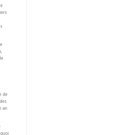
de
iers
ns
ée
u,
le
e de
 des
n an
e
 quoi