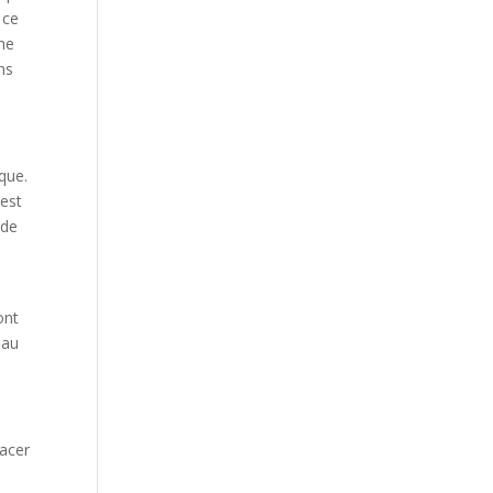
 ce
phe
ns
que.
’est
 de
ont
 au
facer