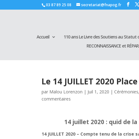
03 87 89 25 08
secretariat@fnapog.fr
Accueil
110 ans Le Livre des Soutiens au Statut d
RECONNAISSANCE et RÉPA
Le 14 JUILLET 2020 Place
par
Malou Lorenzon
|
Juil 1, 2020
|
Cérémonies
commentaires
14 juillet 2020 : quid de l
14 JUILLET 2020 – Compte tenu de la crise s