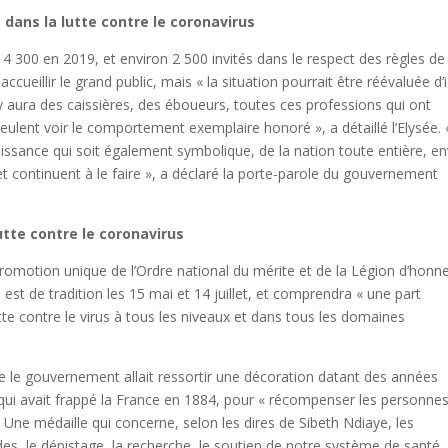
ans la lutte contre le coronavirus
 4 300 en 2019, et environ 2 500 invités dans le respect des règles de
cueillir le grand public, mais « la situation pourrait être réévaluée d’i
y aura des caissières, des éboueurs, toutes ces professions qui ont
veulent voir le comportement exemplaire honoré », a détaillé l’Elysée. 
issance qui soit également symbolique, de la nation toute entière, e
t continuent à le faire », a déclaré la porte-parole du gouvernement
tte contre le coronavirus
omotion unique de l’Ordre national du mérite et de la Légion d’honn
 est de tradition les 15 mai et 14 juillet, et comprendra « une part
te contre le virus à tous les niveaux et dans tous les domaines
le gouvernement allait ressortir une décoration datant des années
 qui avait frappé la France en 1884, pour « récompenser les personnes
 Une médaille qui concerne, selon les dires de Sibeth Ndiaye, les
s, le dépistage, la recherche, le soutien de notre système de santé, 