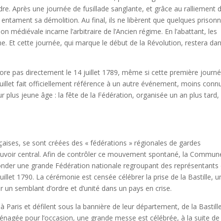
dre. Après une journée de fusillade sanglante, et grâce au ralliement 
entament sa démolition. Au final, ils ne libèrent que quelques prisonn
on médiévale incarne l’arbitraire de l’Ancien régime. En l’abattant, les
e. Et cette journée, qui marque le début de la Révolution, restera da
re pas directement le 14 juillet 1789, même si cette première journ
uillet fait officiellement référence à un autre événement, moins conn
ur plus jeune âge : la fête de la Fédération, organisée un an plus tard, 
nçaises, se sont créées des « fédérations » régionales de gardes
pouvoir central. Afin de contrôler ce mouvement spontané, la Commun
 fonder une grande Fédération nationale regroupant des représentants
juillet 1790. La cérémonie est censée célébrer la prise de la Bastille, u
 un semblant d’ordre et d’unité dans un pays en crise.
à Paris et défilent sous la bannière de leur département, de la Bastill
agée pour l’occasion, une grande messe est célébrée, à la suite de