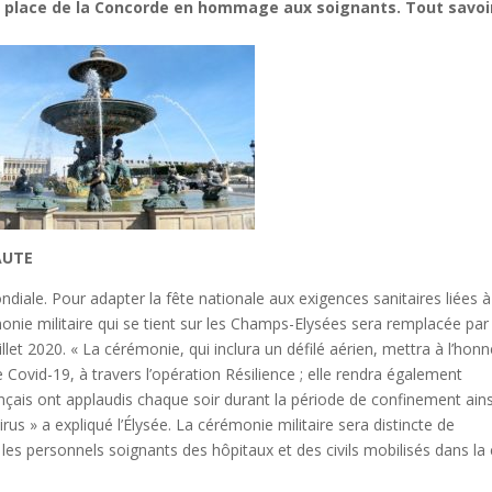
a place de la Concorde en hommage aux soignants. Tout savoi
NAUTE
iale. Pour adapter la fête nationale aux exigences sanitaires liées à
monie militaire qui se tient sur les Champs-Elysées sera remplacée par
let 2020. « La cérémonie, qui inclura un défilé aérien, mettra à l’hon
e Covid-19, à travers l’opération Résilience ; elle rendra également
ais ont applaudis chaque soir durant la période de confinement ains
rus » a expliqué l’Élysée. La cérémonie militaire sera distincte de
s personnels soignants des hôpitaux et des civils mobilisés dans la 