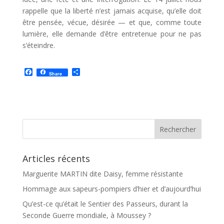
rappelle que la liberté n’est jamais acquise, qu’elle doit
être pensée, vécue, désirée — et que, comme toute
lumière, elle demande d’être entretenue pour ne pas
s’éteindre.
F
P
Share
a
a
c
r
e
t
b
a
o
g
o
e
k
r
Articles récents
Marguerite MARTIN dite Daisy, femme résistante
Hommage aux sapeurs-pompiers d’hier et d’aujourd’hui
Qu’est-ce qu’était le Sentier des Passeurs, durant la
Seconde Guerre mondiale, à Moussey ?