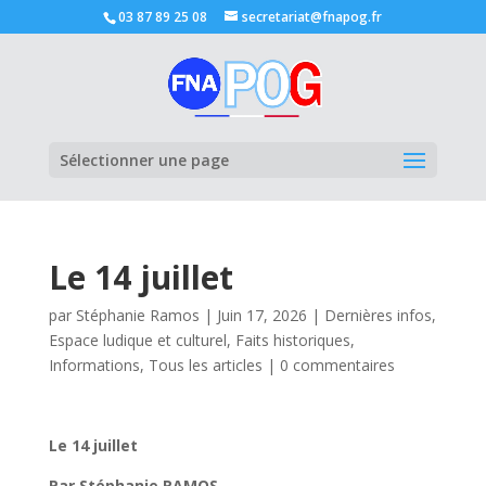
03 87 89 25 08
secretariat@fnapog.fr
Ouvrir la
Sélectionner une page
Le 14 juillet
par
Stéphanie Ramos
|
Juin 17, 2026
|
Dernières infos
,
Espace ludique et culturel
,
Faits historiques
,
Informations
,
Tous les articles
|
0 commentaires
Le 14 juillet
Par Stéphanie RAMOS