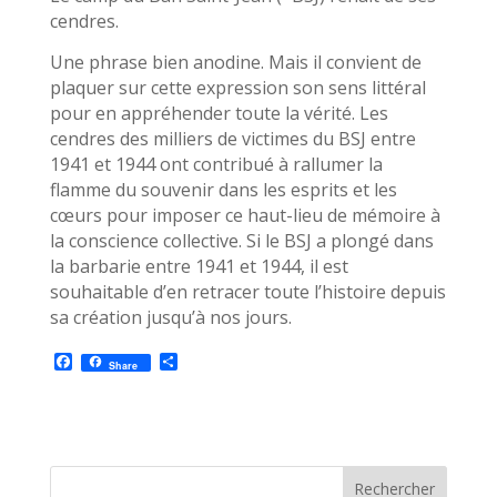
cendres.
Une phrase bien anodine. Mais il convient de
plaquer sur cette expression son sens littéral
pour en appréhender toute la vérité. Les
cendres des milliers de victimes du BSJ entre
1941 et 1944 ont contribué à rallumer la
flamme du souvenir dans les esprits et les
cœurs pour imposer ce haut-lieu de mémoire à
la conscience collective. Si le BSJ a plongé dans
la barbarie entre 1941 et 1944, il est
souhaitable d’en retracer toute l’histoire depuis
sa création jusqu’à nos jours.
F
P
Share
a
a
c
r
e
t
b
a
o
g
o
e
k
r