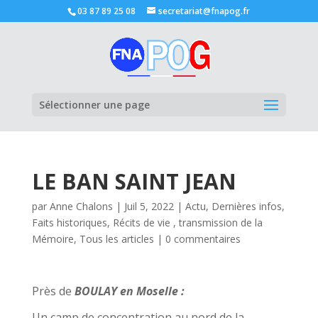
03 87 89 25 08
secretariat@fnapog.fr
Ouvrir la
Sélectionner une page
LE BAN SAINT JEAN
par
Anne Chalons
|
Juil 5, 2022
|
Actu
,
Dernières infos
,
Faits historiques
,
Récits de vie , transmission de la
Mémoire
,
Tous les articles
|
0 commentaires
Près de
BOULAY en Moselle :
Un camp de concentration au nord de la