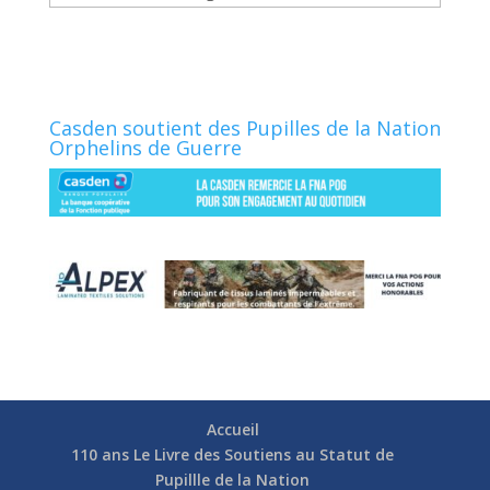
Casden soutient des Pupilles de la Nation
Orphelins de Guerre
Accueil
110 ans Le Livre des Soutiens au Statut de
Pupillle de la Nation