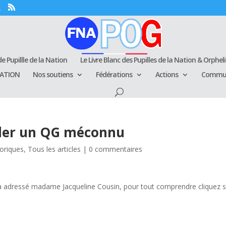
e Pupillle de la Nation
Le Livre Blanc des Pupilles de la Nation & Orphel
RATION
Nos soutiens
Fédérations
Actions
Commun
itler un QG méconnu
toriques
,
Tous les articles
|
0 commentaires
a adressé madame Jacqueline Cousin, pour tout comprendre cliquez s