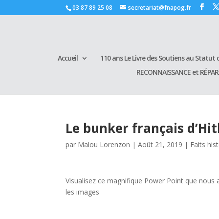
03 87 89 25 08
secretariat@fnapog.fr
Accueil
110 ans Le Livre des Soutiens au Statut d
RECONNAISSANCE et RÉPA
Le bunker français d’H
par
Malou Lorenzon
|
Août 21, 2019
|
Faits his
Visualisez ce magnifique Power Point que nous 
les images