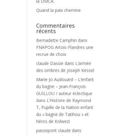
la DMCA.
Quand la paix chemine
Commentaires
récents
Bernadette Camphin
dans
FNAPOG Artois-Flandres une
recrue de choix
claude Dassie
dans
L’armée
des ombres de joseph Kessel
Marie-Jo Audouard – L’enfant
du bagne – Jean-François
GUILLOU / auteur éclectique
dans
L’Histoire de Raymond
T, Pupille de la Nation enfant
du « bagne de Tatihou » et
héros de Kolwezi
passepont claude
dans