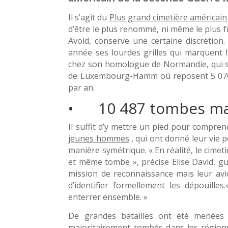
Il s’agit du
Plus grand cimetière américain
d’être le plus renommé, ni même le plus fr
Avold, conserve une certaine discrétion
année ses lourdes grilles qui marquent 
chez son homologue de Normandie, qui s
de Luxembourg-Hamm où reposent 5 076 so
par an.
• 10 487 tombes mai
Il suffit d’y mettre un pied pour compren
jeunes hommes
, qui ont donné leur vie p
manière symétrique. « En réalité, le cime
et même tombe », précise Elise David, g
mission de reconnaissance mais leur avio
d’identifier formellement les dépouilles
enterrer ensemble. »
De grandes batailles ont été menées 
majoritairement tombés dans les régions