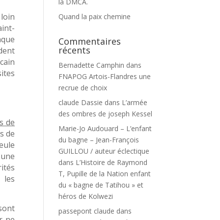
la DMCA.
 loin
Quand la paix chemine
aint-
aque
Commentaires
récents
dent
cain
Bernadette Camphin
dans
ites
FNAPOG Artois-Flandres une
recrue de choix
claude Dassie
dans
L’armée
des ombres de joseph Kessel
s de
Marie-Jo Audouard – L’enfant
s de
du bagne – Jean-François
eule
GUILLOU / auteur éclectique
r une
dans
L’Histoire de Raymond
ités
T, Pupille de la Nation enfant
 les
du « bagne de Tatihou » et
héros de Kolwezi
sont
passepont claude
dans
r ne