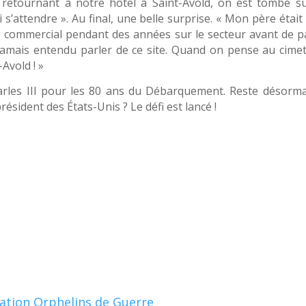
n retournant à notre hôtel à Saint-Avold, on est tombé su
s’attendre ». Au final, une belle surprise. « Mon père était d
été commercial pendant des années sur le secteur avant de pa
s jamais entendu parler de ce site. Quand on pense au cimet
-Avold ! »
harles III pour les 80 ans du Débarquement. Reste désorma
résident des États-Unis ? Le défi est lancé !
Nation Orphelins de Guerre