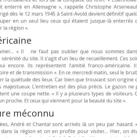
it enterré en Allemagne », rappelle Christophe Arseneault
rigé dès le 12 mars 1945 à Saint-Avold devient définitif que
uper en un seul lieu ceux qui étaient jusque-là enterrés 
 la région ».
ricaine
r, fumer… « Il ne faut pas oublier que nous sommes dan
 sérénité du site. Il s’agit d’un lieu de recueillement. Ces so
i encore. Ils représentent l’amitié franco-américaine. Il
re et de transmission ». En ce mercredi matin, seul le bruit
er la quiétude des lieux. Car bien que trouvant son origine 
s majestueux. L’entretien est des plus précis. Le gazon ne 
ent une coupe nette. « Il y a plusieurs types de visiteurs. 
un proche. Et ceux qui viennent pour la beauté du site ».
ure méconnu
llées, André et Chantal sont arrivés là un peu par hasard. 
dans la région et on en profite pour visiter… Hier, on éta