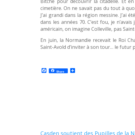
Bitche pour découvrir la citadelle. Et e
cimetière. On ne savait pas du tout à quoi 
J’ai grandi dans la région messine. J’ai 
dans les années 70. C’est fou, je n’avai
américain, on imagine Colleville, pas Saint
En juin, la Normandie recevait le Roi C
Saint-Avold d’inviter à son tour… le futur p
F
P
Share
a
a
c
r
e
t
b
a
o
g
o
e
k
r
Casden soutient des Pupilles de la 