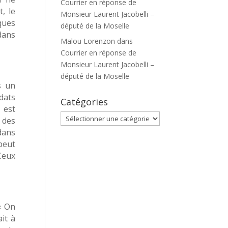
Courrier en réponse de
, le
Monsieur Laurent Jacobelli –
lques
député de la Moselle
dans
Malou Lorenzon
dans
Courrier en réponse de
Monsieur Laurent Jacobelli –
député de la Moselle
s un
ldats
Catégories
 est
Catégories
 des
dans
peut
Ceux
« On
it à