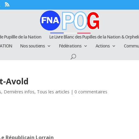
e Pupillle de la Nation
Le Livre Blanc des Pupilles de la Nation & Orphel
RATION
Nos soutiens
Fédérations
Actions
Commun
nt-Avold
s
,
Dernières infos
,
Tous les articles
|
0 commentaires
Le Républicain Lorrain