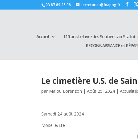
03 87 89 25 08
secretariat@fnapog.fr
Accueil
110 ans Le Livre des Soutiens au Statut d
RECONNAISSANCE et RÉPA
Le cimetière U.S. de Sai
par
Malou Lorenzon
|
Août 25, 2024
|
Actualité
Samedi 24 août 2024
Moselle/Eté