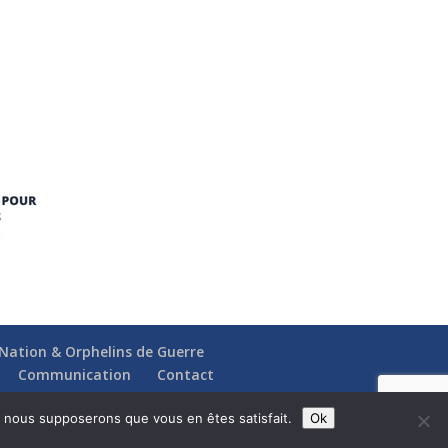
a Nation & Orphelins de Guerre
Communication
Contact
e, nous supposerons que vous en êtes satisfait.
Ok