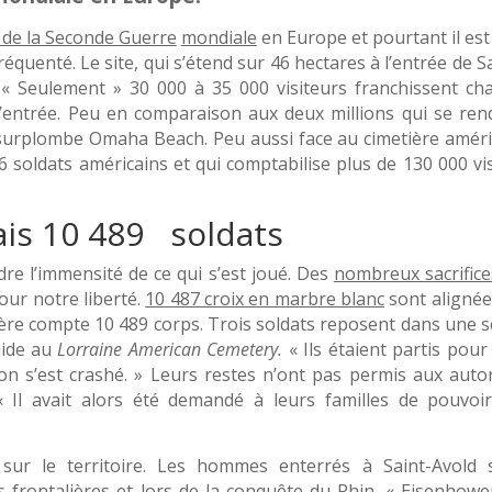
 de la Seconde Guerre
mondiale
en Europe et pourtant il est
équenté. Le site, qui s’étend sur 46 hectares à l’entrée de S
. « Seulement » 30 000 à 35 000 visiteurs franchissent ch
l’entrée. Peu en comparaison aux deux millions qui se ren
urplombe Omaha Beach. Peu aussi face au cimetière améri
ldats américains et qui comptabilise plus de 130 000 vis
s 10 489 soldats
dre l’immensité de ce qui s’est joué. Des
nombreux sacrifice
our notre liberté.
10 487 croix en marbre blanc
sont alignée
tière compte 10 489 corps. Trois soldats reposent dans une s
uide au
Lorraine American Cemetery.
« Ils étaient partis pou
n s’est crashé. » Leurs restes n’ont pas permis aux autor
.« Il avait alors été demandé à leurs familles de pouvoir
sur le territoire. Les hommes enterrés à Saint-Avold 
 frontalières et lors de la conquête du Rhin. « Eisenhowe