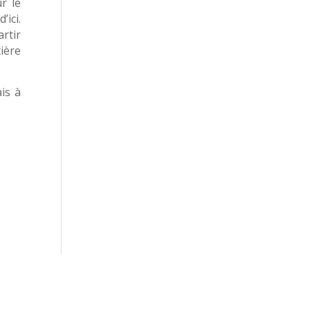
r le
’ici.
rtir
ière
is à