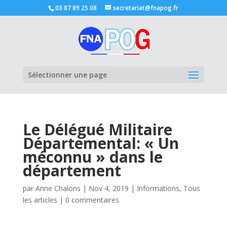
03 87 89 25 08
secretariat@fnapog.fr
Ouvrir la
Sélectionner une page
Le Délégué Militaire
Départemental: « Un
méconnu » dans le
département
par
Anne Chalons
|
Nov 4, 2019
|
Informations
,
Tous
les articles
|
0 commentaires