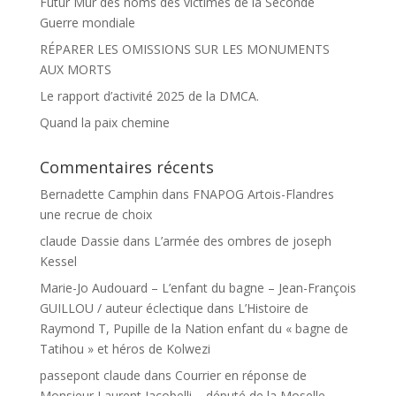
Futur Mur des noms des victimes de la Seconde
Guerre mondiale
RÉPARER LES OMISSIONS SUR LES MONUMENTS
AUX MORTS
Le rapport d’activité 2025 de la DMCA.
Quand la paix chemine
Commentaires récents
Bernadette Camphin
dans
FNAPOG Artois-Flandres
une recrue de choix
claude Dassie
dans
L’armée des ombres de joseph
Kessel
Marie-Jo Audouard – L’enfant du bagne – Jean-François
GUILLOU / auteur éclectique
dans
L’Histoire de
Raymond T, Pupille de la Nation enfant du « bagne de
Tatihou » et héros de Kolwezi
passepont claude
dans
Courrier en réponse de
Monsieur Laurent Jacobelli – député de la Moselle