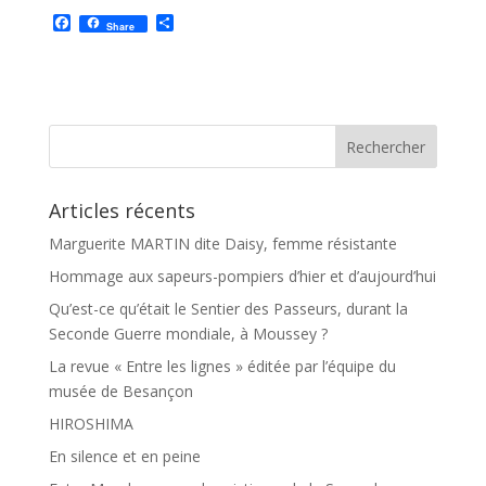
F
P
Share
a
a
c
r
e
t
b
a
o
g
o
e
k
r
Articles récents
Marguerite MARTIN dite Daisy, femme résistante
Hommage aux sapeurs-pompiers d’hier et d’aujourd’hui
Qu’est-ce qu’était le Sentier des Passeurs, durant la
Seconde Guerre mondiale, à Moussey ?
La revue « Entre les lignes » éditée par l’équipe du
musée de Besançon
HIROSHIMA
En silence et en peine