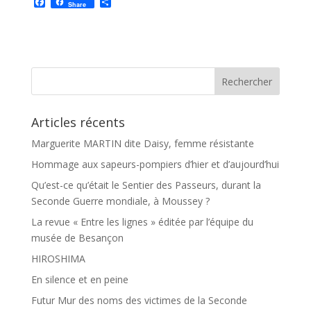
F
P
Share
a
a
c
r
e
t
b
a
o
g
o
e
k
r
Articles récents
Marguerite MARTIN dite Daisy, femme résistante
Hommage aux sapeurs-pompiers d’hier et d’aujourd’hui
Qu’est-ce qu’était le Sentier des Passeurs, durant la
Seconde Guerre mondiale, à Moussey ?
La revue « Entre les lignes » éditée par l’équipe du
musée de Besançon
HIROSHIMA
En silence et en peine
Futur Mur des noms des victimes de la Seconde