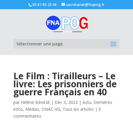
03 87 89 25 08
secretariat@fnapog.fr
Ouvrir la
Sélectionner une page
Le Film : Tirailleurs – Le
livre: Les prisonniers de
guerre Français en 40
par
Hélène Bénézit
|
Déc 3, 2022
|
Actu
,
Dernières
infos
,
Médias
,
ONAC-VG
,
Tous les articles
|
0
commentaires