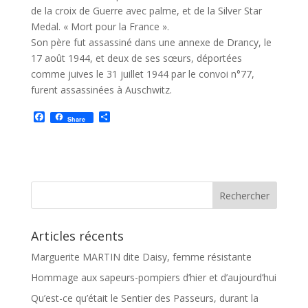
de la croix de Guerre avec palme, et de la Silver Star
Medal. « Mort pour la France ».
Son père fut assassiné dans une annexe de Drancy, le
17 août 1944, et deux de ses sœurs, déportées
comme juives le 31 juillet 1944 par le convoi n°77,
furent assassinées à Auschwitz.
F
P
Share
a
a
c
r
e
t
b
a
o
g
o
e
k
r
Articles récents
Marguerite MARTIN dite Daisy, femme résistante
Hommage aux sapeurs-pompiers d’hier et d’aujourd’hui
Qu’est-ce qu’était le Sentier des Passeurs, durant la