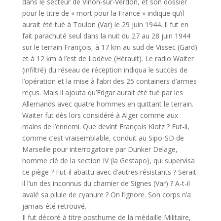
dans le secteur de Vinon-sur-Verdon, et son dossier
pour le titre de « mort pour la France » indique qu’il
aurait été tué à Toulon (Var) le 29 juin 1944. Il fut en
fait parachuté seul dans la nuit du 27 au 28 juin 1944
sur le terrain François, à 17 km au sud de Vissec (Gard)
et à 12 km à l’est de Lodève (Hérault). Le radio Waiter
(infiltré) du réseau de réception indiqua le succès de
l’opération et la mise à l’abri des 25 containers d’armes
reçus. Mais il ajouta qu’Edgar aurait été tué par les
Allemands avec quatre hommes en quittant le terrain.
Waiter fut dès lors considéré à Alger comme aux
mains de l’ennemi. Que devint François Klotz ? Fut-il,
comme c’est vraisemblable, conduit au Sipo-SD de
Marseille pour interrogatoire par Dunker Delage,
homme clé de la section IV (la Gestapo), qui supervisa
ce piège ? Fut-il abattu avec d’autres résistants ? Serait-
il l’un des inconnus du charnier de Signes (Var) ? A-t-il
avalé sa pilule de cyanure ? On l’ignore. Son corps n’a
jamais été retrouvé.
Il fut décoré à titre posthume de la médaille Militaire,