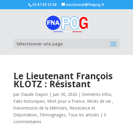
03 87 89 25 08
secretariat@fnapog.fr
Ouvrir la
Sélectionner une page
Le Lieutenant François
KLOTZ : Résistant
par
Claude Dayon
|
Juin 30, 2020
|
Dernières infos
,
Faits historiques
,
Mort pour a France
,
Récits de vie ,
transmission de la Mémoire
,
Résistance et
Déportation
,
Témoignages
,
Tous les articles
|
0
commentaires