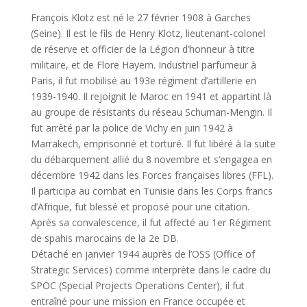
François Klotz est né le 27 février 1908 à Garches
(Seine). Il est le fils de Henry Klotz, lieutenant-colonel
de réserve et officier de la Légion d’honneur à titre
militaire, et de Flore Hayem. Industriel parfumeur à
Paris, il fut mobilisé au 193e régiment d’artillerie en
1939-1940. Il rejoignit le Maroc en 1941 et appartint là
au groupe de résistants du réseau Schuman-Mengin. Il
fut arrêté par la police de Vichy en juin 1942 à
Marrakech, emprisonné et torturé. Il fut libéré à la suite
du débarquement allié du 8 novembre et s’engagea en
décembre 1942 dans les Forces françaises libres (FFL).
Il participa au combat en Tunisie dans les Corps francs
d’Afrique, fut blessé et proposé pour une citation.
Après sa convalescence, il fut affecté au 1er Régiment
de spahis marocains de la 2e DB.
Détaché en janvier 1944 auprès de l’OSS (Office of
Strategic Services) comme interprète dans le cadre du
SPOC (Special Projects Operations Center), il fut
entraîné pour une mission en France occupée et