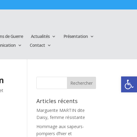
ins de Guerre
Actualités
Présentation
ication
Contact
Ouvrir la
on
et
Articles récents
Marguerite MARTIN dite
Daisy, femme résistante
Hommage aux sapeurs-
pompiers d’hier et