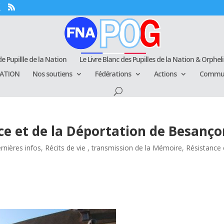
e Pupillle de la Nation
Le Livre Blanc des Pupilles de la Nation & Orphel
RATION
Nos soutiens
Fédérations
Actions
Commun
ce et de la Déportation de Besanç
rnières infos
,
Récits de vie , transmission de la Mémoire
,
Résistance 
s