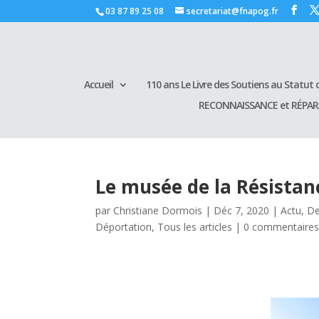
03 87 89 25 08
secretariat@fnapog.fr
Accueil
110 ans Le Livre des Soutiens au Statut d
RECONNAISSANCE et RÉPA
Le musée de la Résistan
par
Christiane Dormois
|
Déc 7, 2020
|
Actu
,
De
Déportation
,
Tous les articles
|
0 commentaire