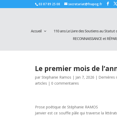
03 87 89 25 08
secretariat@fnapog.fr
Accueil
110 ans Le Livre des Soutiens au Statut d
RECONNAISSANCE et RÉPA
Le premier mois de l’an
par
Stephanie Ramos
|
Jan 7, 2026
|
Dernières 
articles
|
0 commentaires
Prose poétique de Stéphanie RAMOS
Janvier est ce souffle pâle qui traverse la litté