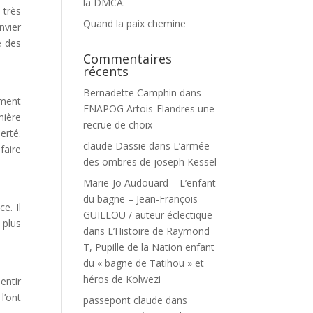
la DMCA.
 très
Quand la paix chemine
nvier
e des
Commentaires
récents
Bernadette Camphin
dans
ement
FNAPOG Artois-Flandres une
mière
recrue de choix
erté.
claude Dassie
dans
L’armée
 faire
des ombres de joseph Kessel
Marie-Jo Audouard – L’enfant
du bagne – Jean-François
e. Il
GUILLOU / auteur éclectique
 plus
dans
L’Histoire de Raymond
T, Pupille de la Nation enfant
du « bagne de Tatihou » et
héros de Kolwezi
entir
l’ont
passepont claude
dans