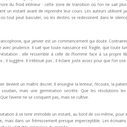
re du froid intérieur : cette zone de transition où l’on ne sait plus
ent un instant avant de reprendre leur cours. Les auteurs utilisent ja
tout peut basculer, où les destins se redessinent dans le silenc
ture francophone, que janvier est un commencement qui doute. Contrair
e avec prudence. Il sait que toute naissance est fragile, que toute lu
hésitation : elle ressemble à celle de l’homme face à sa propre lib
 ; il suggère. Il n’éblouit pas ; il éclaire juste assez pour que l’on ose
r devient un maître discret. Il enseigne la lenteur, l’écoute, la patienc
 soudain, mais une germination secrète. Que les résolutions les
ue l’avenir ne se conquiert pas, mais se cultive.
invitation à se tenir immobile un instant, au bord de soi-même, pour s
 mais dans un frémissement presque imperceptible. Les écrivains 