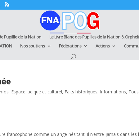
e Pupillle de la Nation
Le Livre Blanc des Pupilles de la Nation & Orphel
RATION
Nos soutiens
Fédérations
Actions
Commun
née
infos
,
Espace ludique et culturel
,
Faits historiques
,
Informations
,
Tous
rature francophone comme un ange hésitant. Il n’entre jamais dans les l