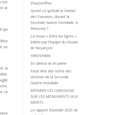
c’est
d’aujourd’hui
éé et
Qu’est-ce qu’était le Sentier
des Passeurs, durant la
Seconde Guerre mondiale, à
Moussey ?
é qui
La revue « Entre les lignes »
l’être
éditée par l’équipe du musée
nt un
de Besançon
HIROSHIMA
En silence et en peine
nt la
Futur Mur des noms des
dèle.
victimes de la Seconde
agile
Guerre mondiale
nche.
RÉPARER LES OMISSIONS
ue ce
SUR LES MONUMENTS AUX
MORTS
Le rapport d’activité 2025 de
pièce