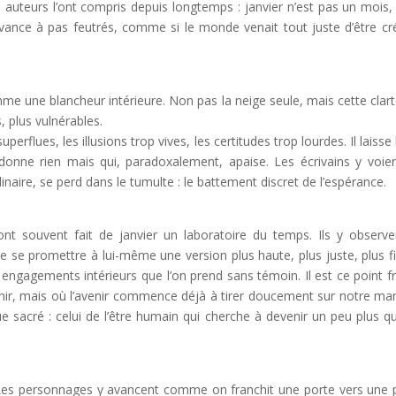
Les auteurs l’ont compris depuis longtemps : janvier n’est pas un mois, 
avance à pas feutrés, comme si le monde venait tout juste d’être cr
me une blancheur intérieure. Non pas la neige seule, mais cette clart
, plus vulnérables.
uperflues, les illusions trop vives, les certitudes trop lourdes. Il laisse 
onne rien mais qui, paradoxalement, apaise. Les écrivains y voie
naire, se perd dans le tumulte : le battement discret de l’espérance.
ont souvent fait de janvier un laboratoire du temps. Ils y observe
 se promettre à lui-même une version plus haute, plus juste, plus fi
 engagements intérieurs que l’on prend sans témoin. Il est ce point fr
nir, mais où l’avenir commence déjà à tirer doucement sur notre ma
e sacré : celui de l’être humain qui cherche à devenir un peu plus q
. Les personnages y avancent comme on franchit une porte vers une 