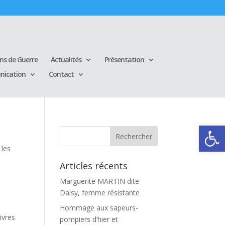
ins de Guerre
Actualités
Présentation
ication
Contact
Ouvrir la
 les
Articles récents
Marguerite MARTIN dite
Daisy, femme résistante
Hommage aux sapeurs-
ivres
pompiers d’hier et