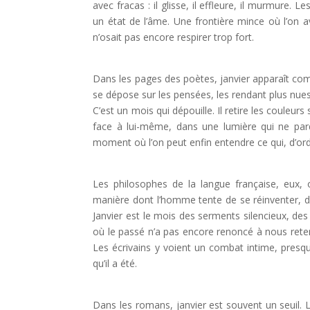
avec fracas : il glisse, il effleure, il murmure. 
un état de l’âme. Une frontière mince où l’on 
n’osait pas encore respirer trop fort.
Dans les pages des poètes, janvier apparaît com
se dépose sur les pensées, les rendant plus nues
C’est un mois qui dépouille. Il retire les couleurs s
face à lui-même, dans une lumière qui ne pard
moment où l’on peut enfin entendre ce qui, d’ordi
Les philosophes de la langue française, eux, 
manière dont l’homme tente de se réinventer, de
Janvier est le mois des serments silencieux, des
où le passé n’a pas encore renoncé à nous rete
Les écrivains y voient un combat intime, presqu
qu’il a été.
Dans les romans, janvier est souvent un seuil