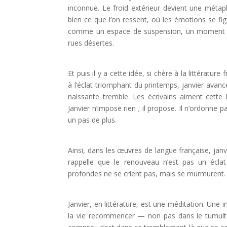
inconnue. Le froid extérieur devient une métapho
bien ce que l’on ressent, où les émotions se fig
comme un espace de suspension, un moment où 
rues désertes.
Et puis il y a cette idée, si chère à la littéra
à l’éclat triomphant du printemps, janvier avanc
naissante tremble. Les écrivains aiment cette 
Janvier n’impose rien ; il propose. Il n’ordonne pas
un pas de plus.
Ainsi, dans les œuvres de langue française, janvie
rappelle que le renouveau n’est pas un éclat
profondes ne se crient pas, mais se murmurent. Q
Janvier, en littérature, est une méditation. Une 
la vie recommencer — non pas dans le tumulte,