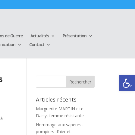
ins de Guerre
Actualités
Présentation
ication
Contact
Ouvrir la
s
Articles récents
Marguerite MARTIN dite
Daisy, femme résistante
 à
Hommage aux sapeurs-
pompiers d’hier et