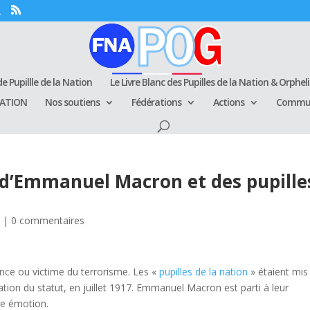
e Pupillle de la Nation
Le Livre Blanc des Pupilles de la Nation & Orphel
RATION
Nos soutiens
Fédérations
Actions
Commun
d’Emmanuel Macron et des pupille
s
|
0 commentaires
ance ou victime du terrorisme. Les «
pupilles de la nation
» étaient mis
ation du statut, en juillet 1917. Emmanuel Macron est parti à leur
e émotion.