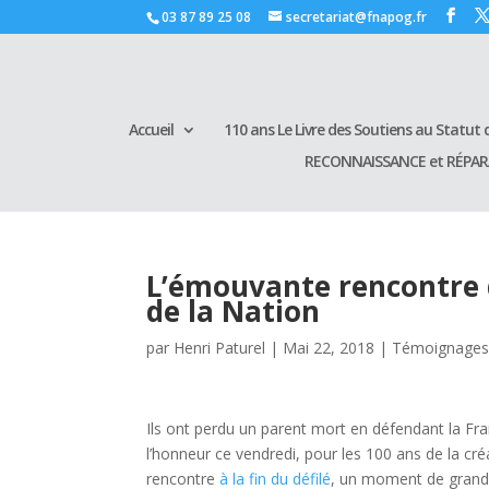
03 87 89 25 08
secretariat@fnapog.fr
Accueil
110 ans Le Livre des Soutiens au Statut d
RECONNAISSANCE et RÉPA
L’émouvante rencontre 
de la Nation
par
Henri Paturel
|
Mai 22, 2018
|
Témoignage
Ils ont perdu un parent mort en défendant la Fr
l’honneur ce vendredi, pour les 100 ans de la cré
rencontre
à la fin du défilé
, un moment de grand