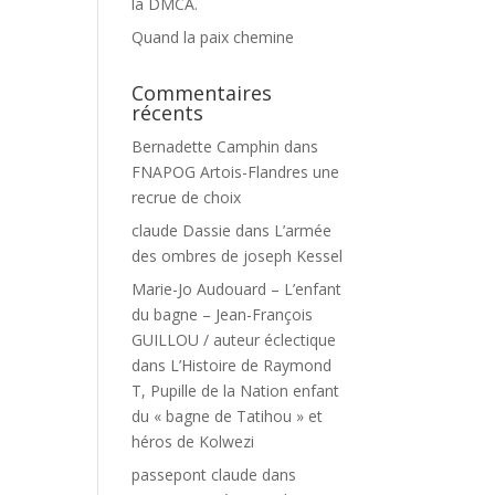
la DMCA.
Quand la paix chemine
Commentaires
récents
Bernadette Camphin
dans
FNAPOG Artois-Flandres une
recrue de choix
claude Dassie
dans
L’armée
des ombres de joseph Kessel
Marie-Jo Audouard – L’enfant
du bagne – Jean-François
GUILLOU / auteur éclectique
dans
L’Histoire de Raymond
T, Pupille de la Nation enfant
du « bagne de Tatihou » et
héros de Kolwezi
passepont claude
dans