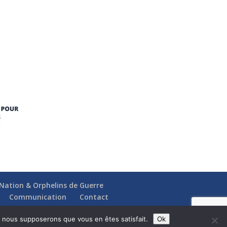
a Nation & Orphelins de Guerre
Communication
Contact
e, nous supposerons que vous en êtes satisfait.
Ok