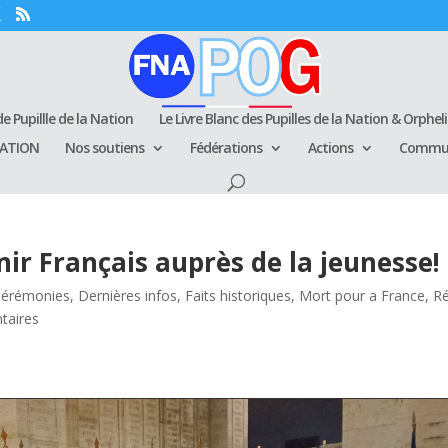
e Pupillle de la Nation
Le Livre Blanc des Pupilles de la Nation & Orphel
RATION
Nos soutiens
Fédérations
Actions
Commun
r Français auprès de la jeunesse!
Cérémonies
,
Dernières infos
,
Faits historiques
,
Mort pour a France
,
Ré
taires