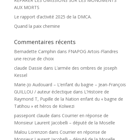
RÉPARER LES OMISSIONS SUR LES MONUMENTS
AUX MORTS
Le rapport d’activité 2025 de la DMCA.
Quand la paix chemine
Commentaires récents
Bernadette Camphin
dans
FNAPOG Artois-Flandres
une recrue de choix
claude Dassie
dans
L’armée des ombres de joseph
Kessel
Marie-Jo Audouard – L’enfant du bagne – Jean-François
GUILLOU / auteur éclectique
dans
L’Histoire de
Raymond T, Pupille de la Nation enfant du « bagne de
Tatihou » et héros de Kolwezi
passepont claude
dans
Courrier en réponse de
Monsieur Laurent Jacobelli – député de la Moselle
Malou Lorenzon
dans
Courrier en réponse de
Monsieur Laurent Jacobelli – député de la Moselle