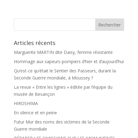
e
t
b
a
o
g
o
e
k
r
Articles récents
Marguerite MARTIN dite Daisy, femme résistante
Hommage aux sapeurs-pompiers d’hier et d’aujourd’hui
Qu’est-ce qu’était le Sentier des Passeurs, durant la
Seconde Guerre mondiale, à Moussey ?
La revue « Entre les lignes » éditée par l’équipe du
musée de Besançon
HIROSHIMA
En silence et en peine
Futur Mur des noms des victimes de la Seconde
Guerre mondiale