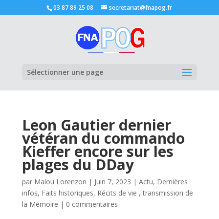
03 87 89 25 08
secretariat@fnapog.fr
Ouvrir la
Sélectionner une page
Leon Gautier dernier
vétéran du commando
Kieffer encore sur les
plages du DDay
par
Malou Lorenzon
|
Juin 7, 2023
|
Actu
,
Dernières
infos
,
Faits historiques
,
Récits de vie , transmission de
la Mémoire
|
0 commentaires