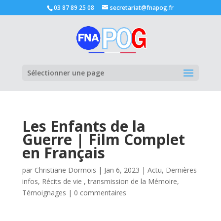
03 87 89 25 08
secretariat@fnapog.fr
Ouvrir la
Sélectionner une page
Les Enfants de la
Guerre | Film Complet
en Français
par
Christiane Dormois
|
Jan 6, 2023
|
Actu
,
Dernières
infos
,
Récits de vie , transmission de la Mémoire
,
Témoignages
|
0 commentaires