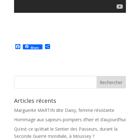
F
P
Share
a
a
c
r
e
t
b
a
o
g
o
e
k
r
Articles récents
Marguerite MARTIN dite Daisy, femme résistante
Hommage aux sapeurs-pompiers d’hier et d’aujourd’hui
Qu’est-ce qu’était le Sentier des Passeurs, durant la
Seconde Guerre mondiale, à Moussey ?