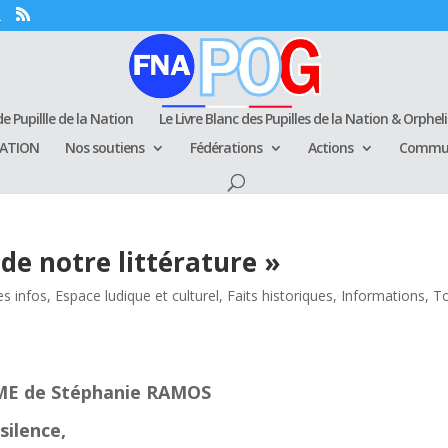
e Pupillle de la Nation
Le Livre Blanc des Pupilles de la Nation & Orphel
RATION
Nos soutiens
Fédérations
Actions
Commun
 de notre littérature »
es infos
,
Espace ludique et culturel
,
Faits historiques
,
Informations
,
T
E de Stéphanie RAMOS
silence,