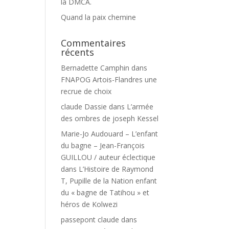
la DMCA.
Quand la paix chemine
Commentaires
récents
Bernadette Camphin
dans
FNAPOG Artois-Flandres une
recrue de choix
claude Dassie
dans
L’armée
des ombres de joseph Kessel
Marie-Jo Audouard – L’enfant
du bagne – Jean-François
GUILLOU / auteur éclectique
dans
L’Histoire de Raymond
T, Pupille de la Nation enfant
du « bagne de Tatihou » et
héros de Kolwezi
passepont claude
dans