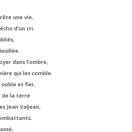
rête une vie,
écho d’un cri.
bliés,
deuillée.
oyer dans l’ombre,
ière qui les comble.
noble et fier,
r de la terre
les Jean Valjean,
combattants.
passé,