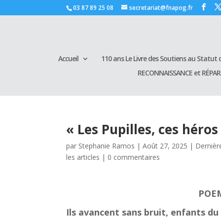
03 87 89 25 08
secretariat@fnapog.fr
Accueil
110 ans Le Livre des Soutiens au Statut d
RECONNAISSANCE et RÉPA
« Les Pupilles, ces héros
par
Stephanie Ramos
|
Août 27, 2025
|
Dernièr
les articles
|
0 commentaires
POEM
Ils avancent sans bruit, enfants du 