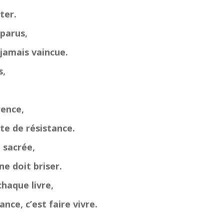
ter.
sparus,
jamais vaincue.
s,
érence,
te de résistance.
e sacrée,
e doit briser.
haque livre,
ance, c’est faire vivre.