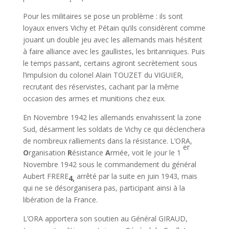
Pour les militaires se pose un problème : ils sont
loyaux envers Vichy et Pétain qu’ils considèrent comme
jouant un double jeu avec les allemands mais hésitent
à faire alliance avec les gaullistes, les britanniques. Puis
le temps passant, certains agiront secrètement sous
l’impulsion du colonel Alain TOUZET du VIGUIER,
recrutant des réservistes, cachant par la même
occasion des armes et munitions chez eux.
En Novembre 1942 les allemands envahissent la zone
Sud, désarment les soldats de Vichy ce qui déclenchera
de nombreux ralliements dans la résistance. L’ORA,
er
O
rganisation
R
ésistance
A
rmée, voit le jour le 1
Novembre 1942 sous le commandement du général
Aubert FRERE
arrêté par la suite en juin 1943, mais
4,
qui ne se désorganisera pas, participant ainsi à la
libération de la France.
L’ORA apportera son soutien au Général GIRAUD,