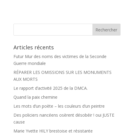
a
a
c
r
e
t
b
a
o
g
o
e
k
r
Articles récents
Futur Mur des noms des victimes de la Seconde
Guerre mondiale
RÉPARER LES OMISSIONS SUR LES MONUMENTS
AUX MORTS
Le rapport d’activité 2025 de la DMCA.
Quand la paix chemine
Les mots d’un poète – les couleurs d’un peintre
Des policiers nancéens osèrent désobéir ! oui JUSTE
cause
Marie Yvette HILY brestoise et résistante