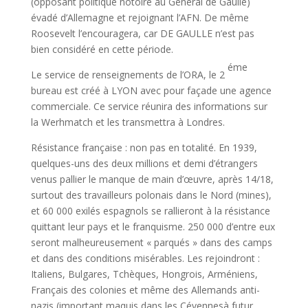
(opposant politique notoire au Général de Gaulle)
évadé d’Allemagne et rejoignant l’AFN. De même
Roosevelt l’encouragera, car DE GAULLE n’est pas
bien considéré en cette période.
éme
Le service de renseignements de l’ORA, le 2
bureau est créé à LYON avec pour façade une agence
commerciale. Ce service réunira des informations sur
la Werhmatch et les transmettra à Londres.
Résistance française : non pas en totalité. En 1939,
quelques-uns des deux millions et demi d’étrangers
venus pallier le manque de main d’œuvre, après 14/18,
surtout des travailleurs polonais dans le Nord (mines),
et 60 000 exilés espagnols se rallieront à la résistance
quittant leur pays et le franquisme. 250 000 d’entre eux
seront malheureusement « parqués » dans des camps
et dans des conditions misérables. Les rejoindront :
Italiens, Bulgares, Tchèques, Hongrois, Arméniens,
Français des colonies et même des Allemands anti-
nazis (important maquis dans les Cévennesà futur