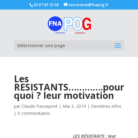
03 87 89 25 08
secretariat@fnapog.fr
Ouvrir la
Sélectionner une page
Les
RESISTANTS………….pour
quoi ? leur motivation
par
Claude Passepont
|
Mai 3, 2019
|
Dernières infos
|
0 commentaires
LES R
É
SISTANTS : leur