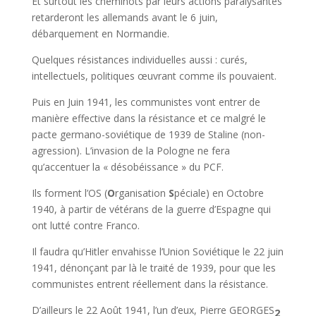
Et surtout les cheminots par leurs actions paralysantes
retarderont les allemands avant le 6 juin,
débarquement en Normandie.
Quelques résistances individuelles aussi : curés,
intellectuels, politiques œuvrant comme ils pouvaient.
Puis en Juin 1941, les communistes vont entrer de
manière effective dans la résistance et ce malgré le
pacte germano-soviétique de 1939 de Staline (non-
agression). L’invasion de la Pologne ne fera
qu’accentuer la « désobéissance » du PCF.
Ils forment l’OS (
O
rganisation
S
péciale) en Octobre
1940, à partir de vétérans de la guerre d’Espagne qui
ont lutté contre Franco.
Il faudra qu’Hitler envahisse l’Union Soviétique le 22 juin
1941, dénonçant par là le traité de 1939, pour que les
communistes entrent réellement dans la résistance.
D’ailleurs le 22 Août 1941, l’un d’eux, Pierre GEORGES
2