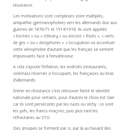
résistance.
Les motivations sont complexes voire multiples,
antipathie (germanophobie) vers les allemands due aux
guerres de 1870/71 et 1914/1918. Ils sont appelés
« boches » ou « chleuh
» ou encore « frisés », « verts
1
de gris » ou « doryphores ». L’occupation va accentuer
cette xénophobie d’autant que les français se sentent
impuissants face à l’envahisseur.
A cela s’ajoute l’inflation, les endroits (restaurants,
cinémas) réservés à l’occupant, les françaises au bras
d’allemands.
Entrer en résistance c’est retrouver fierté et identité
nationale pour certains, pour d’autres le choix est clair
car ils sont persécutés par les nazis ou Vichy : ce sont
les juifs, les francs-maçons, puis plus tard les
réfractaires au STO.
Des groupes se forment par ci, par là au hasard des