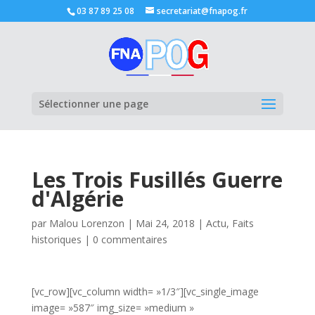
03 87 89 25 08
secretariat@fnapog.fr
Ouvrir la
Sélectionner une page
Les Trois Fusillés Guerre
d'Algérie
par
Malou Lorenzon
|
Mai 24, 2018
|
Actu
,
Faits
historiques
|
0 commentaires
[vc_row][vc_column width= »1/3″][vc_single_image
image= »587″ img_size= »medium »