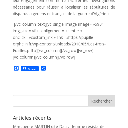
leur engagement commun à faciliter les investigations
nécessaires pour réussir à localiser les sépultures de
disparus algériens et français de la guerre d’Algérie ».
[/vc_column_text][vc_single_image image= »590″
img_size= »full » alignment= »center »
onclick= »custom_link » link= »https://pupille-
orphelin.fr/wp-content/uploads/2018/05/Les-trois-
Fusillés.pdf »][/vc_column][/vc_row][vc_row]
[vc_column][/vc_column][/vc_row]
F
P
Share
a
a
c
r
e
t
b
a
o
g
o
e
k
r
Articles récents
Marguerite MARTIN dite Daisy, femme résistante