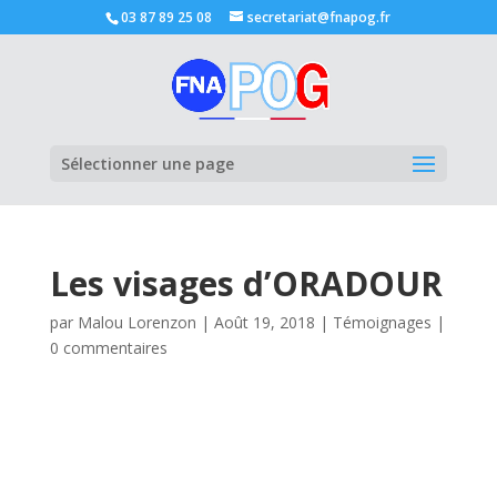
03 87 89 25 08
secretariat@fnapog.fr
Ouvrir la
Sélectionner une page
Les visages d’ORADOUR
par
Malou Lorenzon
|
Août 19, 2018
|
Témoignages
|
0 commentaires