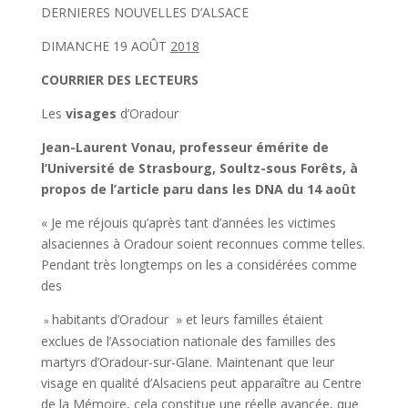
DERNIERES NOUVELLES D’ALSACE
DIMANCHE 19 AOÛT
2018
COURRIER DES LECTEURS
Les
visages
d’Oradour
Jean-Laurent Vonau, profes­
seur émérite de
l’Université de Strasbourg, Soultz-sous­ Forêts,
à
propos de l’article
paru dans les DNA du 14 août
« Je me réjouis qu’après tant d’années les victimes
alsacien­nes à Oradour soient reconnues comme telles.
Pendant très longtemps on les a considérées comme
des
habitants d’Ora­dour » et leurs familles étaient
»
exclues de l’Association natio­nale des familles des
martyrs d’Oradour-sur-Glane. Mainte­nant que leur
visage en qualité d’Alsaciens peut apparaître au Centre
de la Mémoire, cela constitue une réelle avancée, que