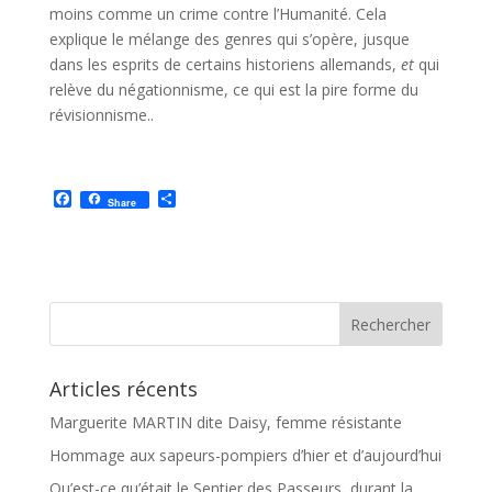
moins com­me un crime contre l’Humanité. Cela
explique le mélange des genres qui s’opère, jusque
dans les esprits de certains historiens allemands,
et
qui
relève du négationnisme, ce qui est la pire forme du
révisionnisme..
F
P
Share
a
a
c
r
e
t
b
a
o
g
o
e
k
r
Articles récents
Marguerite MARTIN dite Daisy, femme résistante
Hommage aux sapeurs-pompiers d’hier et d’aujourd’hui
Qu’est-ce qu’était le Sentier des Passeurs, durant la