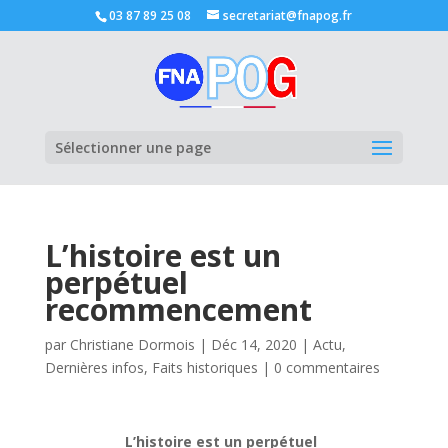
03 87 89 25 08
secretariat@fnapog.fr
Ouvrir la
Sélectionner une page
L’histoire est un
perpétuel
recommencement
par
Christiane Dormois
|
Déc 14, 2020
|
Actu
,
Dernières infos
,
Faits historiques
|
0 commentaires
L’histoire est un perpétuel