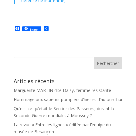
défense de leur Patrie,
F
P
Share
a
a
c
r
e
t
b
a
o
g
o
e
k
r
Articles récents
Marguerite MARTIN dite Daisy, femme résistante
Hommage aux sapeurs-pompiers d’hier et d’aujourd’hui
Qu’est-ce qu’était le Sentier des Passeurs, durant la
Seconde Guerre mondiale, à Moussey ?
La revue « Entre les lignes » éditée par l’équipe du
musée de Besançon