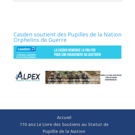
Casden soutient des Pupilles de la Nation
Orphelins de Guerre
Accueil
110 ans Le Livre des Soutiens au Statut de
Pupillle de la Nation