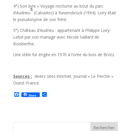
4°) Son livre « Voyage nocturne au bout du parc
5
d’Audrieu
(Calvados) à Ravensbrück (1994). Livry était
le pseudonyme de son frère.
5°) Château d’Audrieu : appartenant à Philippe Livry-
Lebel par son mariage avec Nicole Saillard de
Boisberthe.
Une stèle fut érigée en 1970 à l’orée du bois de Brotz.
Sources :
divers sites internet. Journal « Le Perche ».
Ouest-France.
F
P
Share
a
a
c
r
e
t
b
a
o
g
o
e
k
r