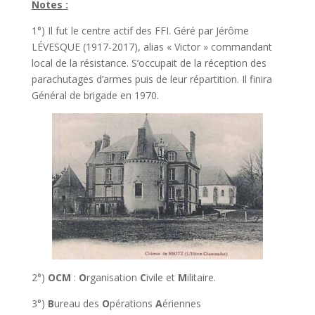
Notes :
1°) Il fut le centre actif des FFI. Géré par Jérôme
LÉVESQUE (1917-2017), alias « Victor » commandant
local de la résistance. S’occupait de la réception des
parachutages d’armes puis de leur répartition. Il finira
Général de brigade en 1970.
2°)
OCM
:
O
rganisation
C
ivile et
M
ilitaire.
3°)
B
ureau des
O
pérations
A
ériennes