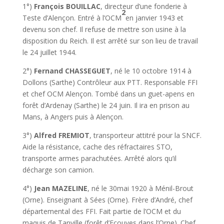
1°)
François BOUILLAC
, directeur d’une fonderie à
2
Teste d’Alençon. Entré à l’OCM
en janvier 1943 et
devenu son chef. Il refuse de mettre son usine à la
disposition du Reich. Il est arrêté sur son lieu de travail
le 24 juillet 1944.
2°)
Fernand CHASSEGUET
, né le 10 octobre 1914 à
Dollons (Sarthe) Contrôleur aux PTT. Responsable FFI
et chef OCM Alençon. Tombé dans un guet-apens en
forêt d’Ardenay (Sarthe) le 24 juin. Il ira en prison au
Mans, à Angers puis à Alençon.
3°)
Alfred FREMIOT
, transporteur attitré pour la SNCF.
Aide la résistance, cache des réfractaires STO,
transporte armes parachutées. Arrêté alors qu’il
décharge son camion.
4°)
Jean MAZELINE
, né le 30mai 1920 à Ménil-Brout
(Orne). Enseignant à Sées (Orne). Frère d’André, chef
départemental des FFI. Fait partie de l’OCM et du
maquis de Tanville (forêt d’Ecouves dans l’Orne). Chef