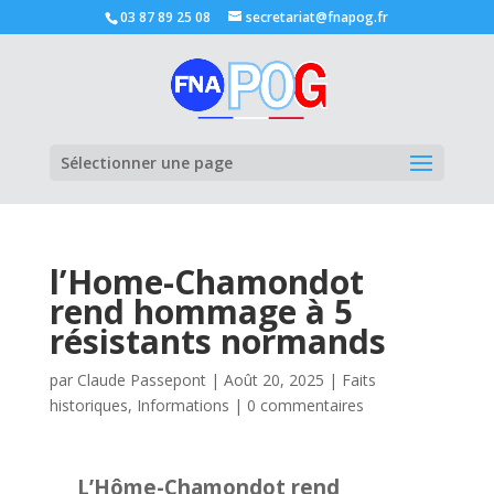
03 87 89 25 08
secretariat@fnapog.fr
Ouvrir la
Sélectionner une page
l’Home-Chamondot
rend hommage à 5
résistants normands
par
Claude Passepont
|
Août 20, 2025
|
Faits
historiques
,
Informations
|
0 commentaires
L’Hôme-Chamondot rend