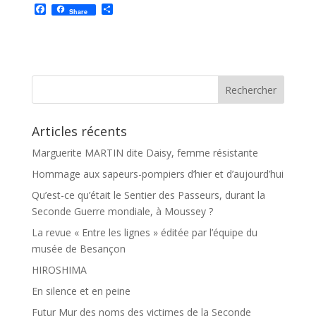
F
P
Share
a
a
c
r
e
t
b
a
o
g
o
e
k
r
Articles récents
Marguerite MARTIN dite Daisy, femme résistante
Hommage aux sapeurs-pompiers d’hier et d’aujourd’hui
Qu’est-ce qu’était le Sentier des Passeurs, durant la
Seconde Guerre mondiale, à Moussey ?
La revue « Entre les lignes » éditée par l’équipe du
musée de Besançon
HIROSHIMA
En silence et en peine
Futur Mur des noms des victimes de la Seconde