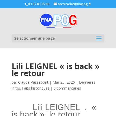
03 87 89 25 08
secretariat@fnapog.fr
Ouvrir la
Sélectionner une page
Lili LEIGNEL « is back »
le retour
par
Claude Passepont
|
Mar 25, 2026
|
Dernières
infos
,
Faits historiques
|
0 commentaires
Lili LEIGNEL , «
is back », le retour