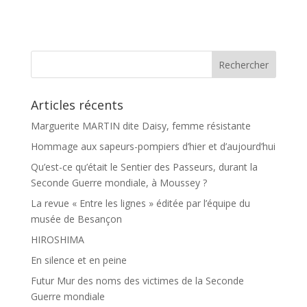
c
r
e
t
b
a
o
g
o
e
k
r
Articles récents
Marguerite MARTIN dite Daisy, femme résistante
Hommage aux sapeurs-pompiers d’hier et d’aujourd’hui
Qu’est-ce qu’était le Sentier des Passeurs, durant la
Seconde Guerre mondiale, à Moussey ?
La revue « Entre les lignes » éditée par l’équipe du
musée de Besançon
HIROSHIMA
En silence et en peine
Futur Mur des noms des victimes de la Seconde
Guerre mondiale