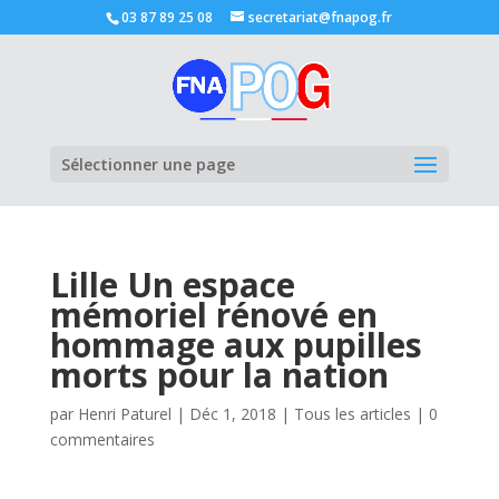
03 87 89 25 08
secretariat@fnapog.fr
Ouvrir la
Sélectionner une page
Lille Un espace
mémoriel rénové en
hommage aux pupilles
morts pour la nation
par
Henri Paturel
|
Déc 1, 2018
|
Tous les articles
|
0
commentaires