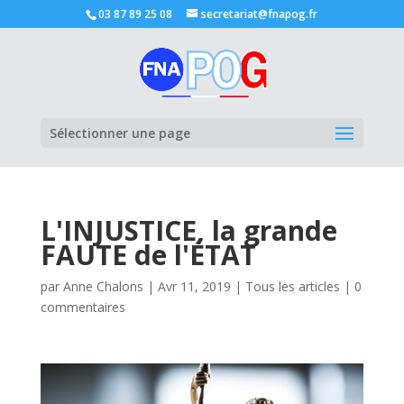
03 87 89 25 08
secretariat@fnapog.fr
Ouvrir la
Sélectionner une page
L'INJUSTICE, la grande
FAUTE de l'ÉTAT
par
Anne Chalons
|
Avr 11, 2019
|
Tous les articles
|
0
commentaires