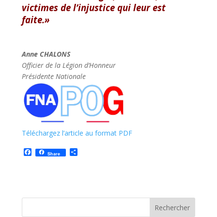
victimes de l’injustice qui leur est
faite.»
Anne CHALONS
Officier de la Légion d’Honneur
Présidente Nationale
Téléchargez l’article au format PDF
F
P
Share
a
a
c
r
e
t
b
a
o
g
o
e
k
r