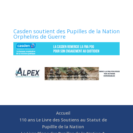
Casden soutient des Pupilles de la Nation
Orphelins de Guerre
Accueil
110 ans Le Livre des Soutiens au Statut de
Pupillle de la Nation