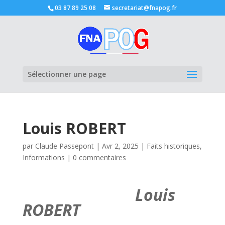
03 87 89 25 08
secretariat@fnapog.fr
Ouvrir la
Sélectionner une page
Louis ROBERT
par
Claude Passepont
|
Avr 2, 2025
|
Faits historiques
,
Informations
|
0 commentaires
Louis
ROBERT