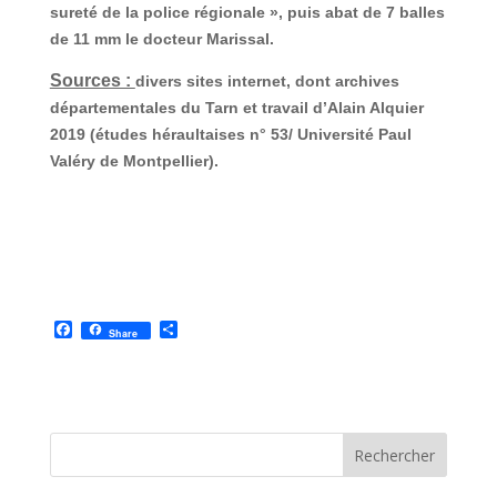
sureté de la police régionale », puis abat de 7 balles
de 11 mm le docteur Marissal.
Sources :
divers sites internet, dont archives
départementales du Tarn et travail d’Alain Alquier
2019 (études héraultaises n° 53/ Université Paul
Valéry de Montpellier).
F
P
Share
a
a
c
r
e
t
b
a
o
g
o
e
k
r