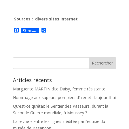
Sources :
divers sites internet
F
P
Share
a
a
c
r
e
t
b
a
o
g
o
e
k
r
Articles récents
Marguerite MARTIN dite Daisy, femme résistante
Hommage aux sapeurs-pompiers d’hier et d’aujourd’hui
Qu’est-ce qu’était le Sentier des Passeurs, durant la
Seconde Guerre mondiale, à Moussey ?
La revue « Entre les lignes » éditée par l’équipe du
musée de Besançon