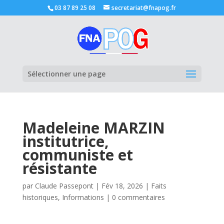
03 87 89 25 08
secretariat@fnapog.fr
Ouvrir la
Sélectionner une page
Madeleine MARZIN
institutrice,
communiste et
résistante
par
Claude Passepont
|
Fév 18, 2026
|
Faits
historiques
,
Informations
|
0 commentaires