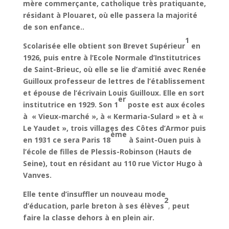
mère comm
erçante, catholique très pratiquante,
résidant à Plouaret, où elle passera la majorité
de son enfance..
1
Scolarisée elle obtient son Brevet Supérieur
en
1926, puis entre à l’Ecole Normale d’Institutrices
de Saint-Brieuc, où elle se lie d’amitié avec Renée
Guilloux professeur de lettres de l’établissement
et épouse de l’écrivain Louis Guilloux. Elle en sort
er
institutrice en 1929. Son 1
poste est aux écoles
à « Vieux-marché », à « Kermaria-Sulard » et à «
Le Yaudet », trois villages des Côtes d’Armor puis
ème
en 1931 ce sera Paris 18
à Saint-Ouen puis à
l’école de filles de Plessis-Robinson (Hauts de
Seine), tout en résidant au 110 rue Victor Hugo à
Vanves.
Elle tente d’insuffler un nouveau mode
2
d’éducation, parle breton à ses élèves
,
peut
faire la classe dehors à en plein air.