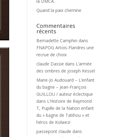
la DMCA.
Quand la paix chemine
Commentaires
récents
Bernadette Camphin
dans
FNAPOG Artois-Flandres une
recrue de choix
claude Dassie
dans
L’armée
des ombres de joseph Kessel
Marie-Jo Audouard – L’enfant
du bagne – Jean-François
GUILLOU / auteur éclectique
dans
L’Histoire de Raymond
T, Pupille de la Nation enfant
du « bagne de Tatihou » et
héros de Kolwezi
passepont claude
dans