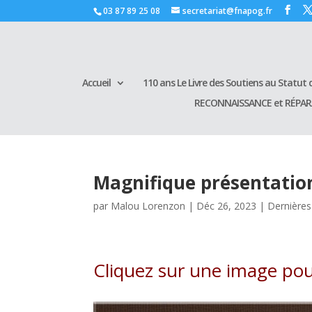
03 87 89 25 08
secretariat@fnapog.fr
Accueil
110 ans Le Livre des Soutiens au Statut d
RECONNAISSANCE et RÉPA
Magnifique présentation
par
Malou Lorenzon
|
Déc 26, 2023
|
Dernières
Cliquez sur une image pou