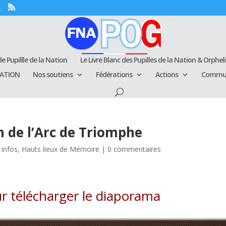
e Pupillle de la Nation
Le Livre Blanc des Pupilles de la Nation & Orphel
RATION
Nos soutiens
Fédérations
Actions
Commun
 de l’Arc de Triomphe
 infos
,
Hauts lieux de Mémoire
|
0 commentaires
r télécharger le diaporama