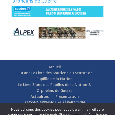
Orphelins de Guerre
Accueil
110 ans Le Livre des Soutiens au Statut de
Pupillle de la Nation
Le Livre Blanc des Pupilles de la Nation &
Orphelins de Guerre
Actualités
Présentation
RECONNAISSANCE et RÉPARATION
Nos soutiens
Fédérations
Actions
Nous utilisons des cookies pour vous garantir la meilleure
Communication
Contact
expérience sur notre site web. Si vous continuez à utiliser ce