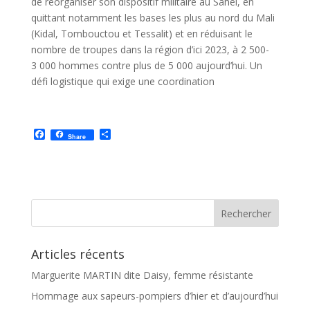
de réorganiser son dispositif militaire au Sahel, en
quittant notamment les bases les plus au nord du Mali
(Kidal, Tombouctou et Tessalit) et en réduisant le
nombre de troupes dans la région d’ici 2023, à 2 500-
3 000 hommes contre plus de 5 000 aujourd’hui. Un
défi logistique qui exige une coordination
F
P
Share
a
a
c
r
e
t
b
a
o
g
o
e
k
r
Articles récents
Marguerite MARTIN dite Daisy, femme résistante
Hommage aux sapeurs-pompiers d’hier et d’aujourd’hui