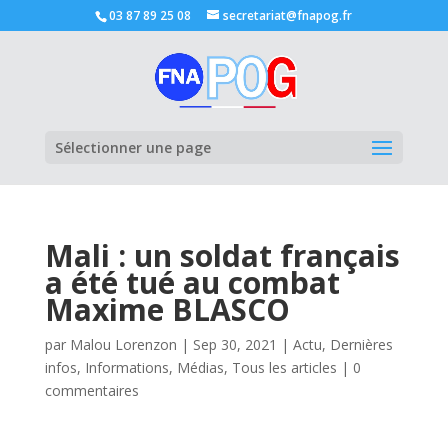
03 87 89 25 08
secretariat@fnapog.fr
Ouvrir la
Sélectionner une page
Mali : un soldat français
a été tué au combat
Maxime BLASCO
par
Malou Lorenzon
|
Sep 30, 2021
|
Actu
,
Dernières
infos
,
Informations
,
Médias
,
Tous les articles
|
0
commentaires