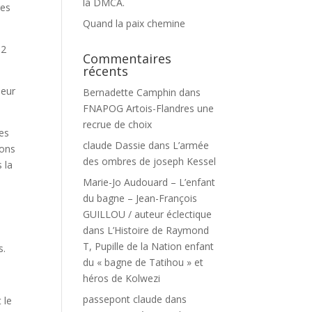
la DMCA.
res
Quand la paix chemine
 2
Commentaires
récents
leur
Bernadette Camphin
dans
FNAPOG Artois-Flandres une
recrue de choix
les
claude Dassie
dans
L’armée
ions
des ombres de joseph Kessel
 la
Marie-Jo Audouard – L’enfant
du bagne – Jean-François
GUILLOU / auteur éclectique
dans
L’Histoire de Raymond
T, Pupille de la Nation enfant
s.
du « bagne de Tatihou » et
héros de Kolwezi
passepont claude
dans
 le