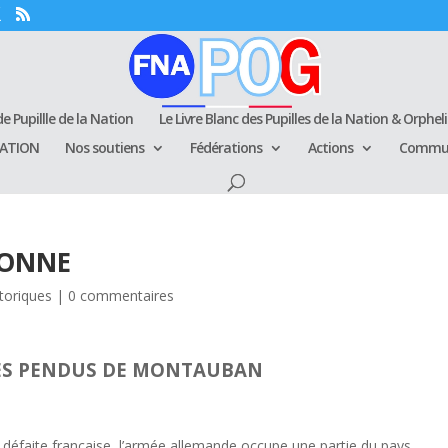
e Pupillle de la Nation
Le Livre Blanc des Pupilles de la Nation & Orphel
RATION
Nos soutiens
Fédérations
Actions
Commun
RONNE
storiques
|
0 commentaires
S PENDUS DE MONTAUBAN
a défaite française, l’armée allemande occupe une partie du pays.