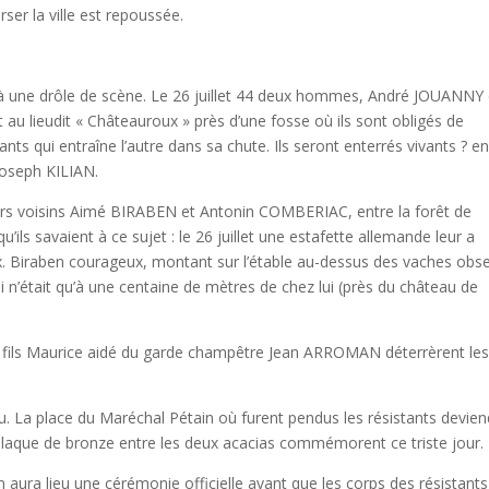
er la ville est repoussée.
s à une drôle de scène. Le 26 juillet 44 deux hommes, André JOUANNY 
au lieudit « Châteauroux » près d’une fosse où ils sont obligés de
ants qui entraîne l’autre dans sa chute. Ils seront enterrés vivants ? e
Joseph KILIAN.
rmiers voisins Aimé BIRABEN et Antonin COMBERIAC, entre la forêt de
’ils savaient à ce sujet : le 26 juillet une estafette allemande leur a
eux. Biraben courageux, montant sur l’étable au-dessus des vaches obs
ui n’était qu’à une centaine de mètres de chez lui (près du château de
on fils Maurice aidé du garde champêtre Jean ARROMAN déterrèrent le
. La place du Maréchal Pétain où furent pendus les résistants devien
 plaque de bronze entre les deux acacias commémorent ce triste jour.
aura lieu une cérémonie officielle avant que les corps des résistants