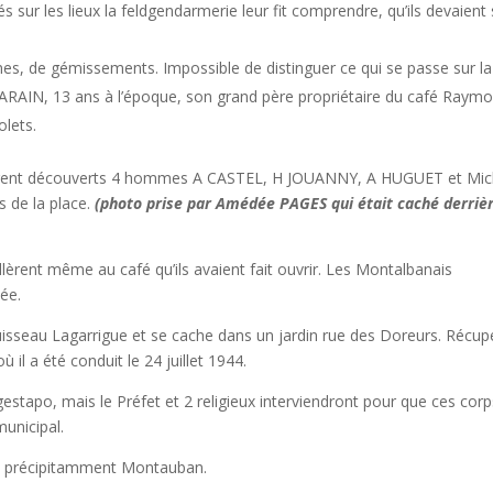
s sur les lieux la feldgendarmerie leur fit comprendre, qu’ils devaient
ines, de gémissements. Impossible de distinguer ce qui se passe sur la
AIN, 13 ans à l’époque, son grand père propriétaire du café Raym
olets.
ù furent découverts 4 hommes A CASTEL, H JOUANNY, A HUGUET et Mic
 de la place.
(photo prise par Amédée PAGES qui était caché derriè
allèrent même au café qu’ils avaient fait ouvrir. Les Montalbanais
née.
isseau Lagarrigue et se cache dans un jardin rue des Doreurs. Récup
 il a été conduit le 24 juillet 1944.
estapo, mais le Préfet et 2 religieux interviendront pour que ces corp
municipal.
ent précipitamment Montauban.