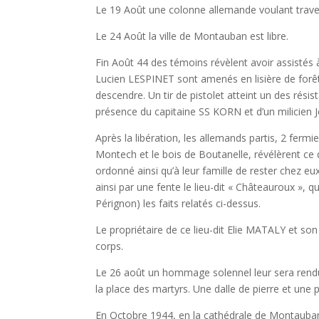
Le 19 Août une colonne allemande voulant travers
Le 24 Août la ville de Montauban est libre.
Fin Août 44 des témoins révèlent avoir assisté
Lucien LESPINET sont amenés en lisière de forêt 
descendre. Un tir de pistolet atteint un des résist
présence du capitaine SS KORN et d’un milicien 
Après la libération, les allemands partis, 2 fe
Montech et le bois de Boutanelle, révélèrent ce qu
ordonné ainsi qu’à leur famille de rester chez 
ainsi par une fente le lieu-dit « Châteauroux », q
Pérignon) les faits relatés ci-dessus.
Le propriétaire de ce lieu-dit Elie MATALY et s
corps.
Le 26 août un hommage solennel leur sera rendu
la place des martyrs. Une dalle de pierre et une
En Octobre 1944, en la cathédrale de Montauban 