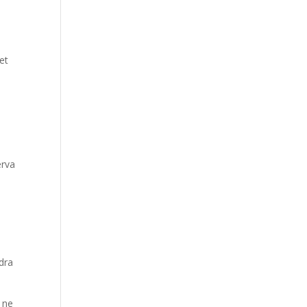
et
n
erva
s
dra
 ne