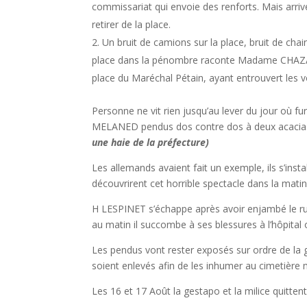
commissariat qui envoie des renforts. Mais arrivé
retirer de la place.
Un bruit de camions sur la place, bruit de cha
place dans la pénombre raconte Madame CHAZAR
place du Maréchal Pétain, ayant entrouvert les v
Personne ne vit rien jusqu’au lever du jour o
MELANED pendus dos contre dos à deux acacias
une haie de la préfecture)
Les allemands avaient fait un exemple, ils s’inst
découvrirent cet horrible spectacle dans la mati
H LESPINET s’échappe après avoir enjambé le ru
au matin il succombe à ses blessures à l’hôpital où
Les pendus vont rester exposés sur ordre de la g
soient enlevés afin de les inhumer au cimetière 
Les 16 et 17 Août la gestapo et la milice quitt