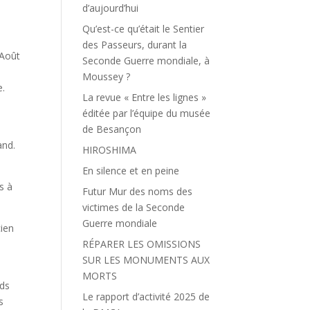
d’aujourd’hui
Qu’est-ce qu’était le Sentier
des Passeurs, durant la
 Août
Seconde Guerre mondiale, à
Moussey ?
e.
La revue « Entre les lignes »
s
éditée par l’équipe du musée
s
de Besançon
and.
HIROSHIMA
En silence et en peine
s à
Futur Mur des noms des
victimes de la Seconde
Guerre mondiale
ien
RÉPARER LES OMISSIONS
SUR LES MONUMENTS AUX
MORTS
rds
Le rapport d’activité 2025 de
s