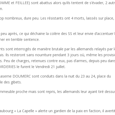
ME et FEILLEE) sont abattus alors qu’ils tentent de s’évader, 2 aut
n.
rop nombreux, dure peu. Les résistants ont 4 morts, laissés sur place,
eu après, ce qui déchaine la colère des SS et leur envie d’accentuer 
er en terrible sentence.
tants sont interrogés de manière brutale par les allemands relayés par 
uis. Ils resteront sans nourriture pendant 3 jours où, même les provis
ées. Peu de charges, retenues contre eux, pas d’armes, depuis peu dans
RDERIES le furent le Vendredi 21 juillet.
a caserne DOUMERC sont conduits dans la nuit du 23 au 24, place du
le des gibets.
mmeuble proche mais sont repris, les allemands leur ayant tiré dessu
ourg « La Capelle » alerte un gardien de la paix en faction, il avertit