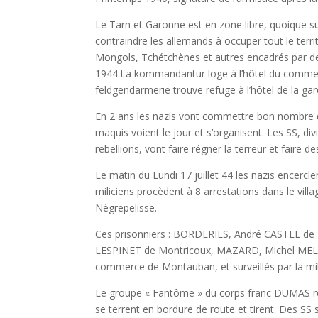
Le Tarn et Garonne est en zone libre, quoique 
contraindre les allemands à occuper tout le ter
Mongols, Tchétchènes et autres encadrés par des
1944.La kommandantur loge à l’hôtel du commerce
feldgendarmerie trouve refuge à l’hôtel de la ga
En 2 ans les nazis vont commettre bon nombre d’a
maquis voient le jour et s’organisent. Les SS, div
rebellions, vont faire régner la terreur et faire 
Le matin du Lundi 17 juillet 44 les nazis encercl
miliciens procèdent à 8 arrestations dans le villa
Nègrepelisse.
Ces prisonniers : BORDERIES, André CASTEL de
LESPINET de Montricoux, MAZARD, Michel MELAN
commerce de Montauban, et surveillés par la m
Le groupe « Fantôme » du corps franc DUMAS rens
se terrent en bordure de route et tirent. Des SS 