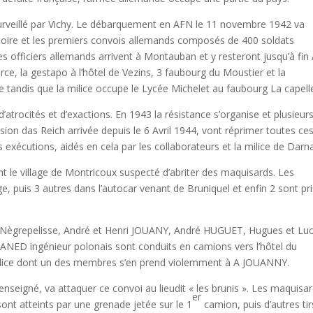
surveillé par Vichy. Le débarquement en AFN le 11 novembre 1942 va
ritoire et les premiers convois allemands composés de 400 soldats
 officiers allemands arrivent à Montauban et y resteront jusqu’à fin
, la gestapo à l’hôtel de Vezins, 3 faubourg du Moustier et la
re tandis que la milice occupe le Lycée Michelet au faubourg La capell
trocités et d’exactions. En 1943 la résistance s’organise et plusieur
ision das Reich arrivée depuis le 6 Avril 1944, vont réprimer toutes ce
des exécutions, aidés en cela par les collaborateurs et la milice de Darn
ent le village de Montricoux suspecté d’abriter des maquisards. Les
ge, puis 3 autres dans l’autocar venant de Bruniquel et enfin 2 sont pri
 Nègrepelisse, André et Henri JOUANY, André HUGUET, Hugues et Luc
ED ingénieur polonais sont conduits en camions vers l’hôtel du
ilice dont un des membres s’en prend violemment à A JOUANNY.
eigné, va attaquer ce convoi au lieudit « les brunis ». Les maquisa
er
sont atteints par une grenade jetée sur le 1
camion, puis d’autres tir