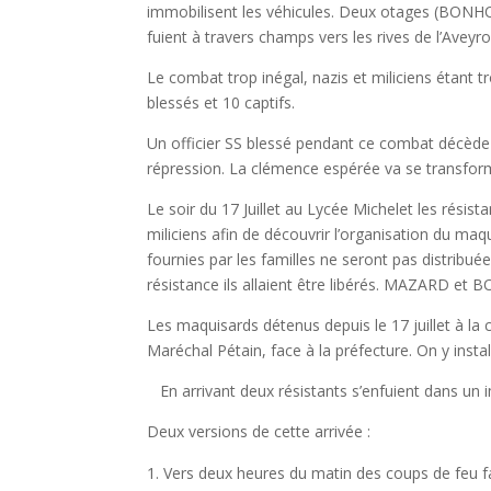
immobilisent les véhicules. Deux otages (BONHOM
fuient à travers champs vers les rives de l’Aveyro
Le combat trop inégal, nazis et miliciens étant t
blessés et 10 captifs.
Un officier SS blessé pendant ce combat décède p
répression. La clémence espérée va se transform
Le soir du 17 Juillet au Lycée Michelet les résis
miliciens afin de découvrir l’organisation du maq
fournies par les familles ne seront pas distribu
résistance ils allaient être libérés. MAZARD et BO
Les maquisards détenus depuis le 17 juillet à l
Maréchal Pétain, face à la préfecture. On y instal
En arrivant deux résistants s’enfuient dans un i
Deux versions de cette arrivée :
Vers deux heures du matin des coups de feu faub