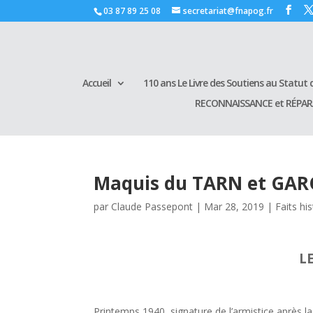
03 87 89 25 08
secretariat@fnapog.fr
Accueil
110 ans Le Livre des Soutiens au Statut d
RECONNAISSANCE et RÉPA
Maquis du TARN et GA
par
Claude Passepont
|
Mar 28, 2019
|
Faits hi
LE
Printemps 1940, signature de l’armistice après l